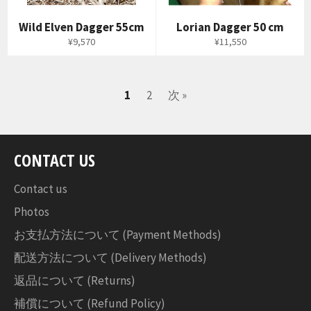
Wild Elven Dagger 55cm
Lorian Dagger 50 cm
通
通
¥9,570
¥11,550
常
常
価
価
格
格
1
2
次 »
CONTACT US
Contact us
Photos
お支払方法について (Payment Methods)
配送方法について (Delivery Methods)
返品について (Returns)
補償について (Refund Policy)