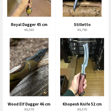
Royal Dagger 45 cm
Stilletto
通
通
¥8,580
¥9,790
常
常
価
価
格
格
Wood Elf Dagger 46 cm
Khopesh Knife 52 cm
通
通
¥9,570
¥9,570