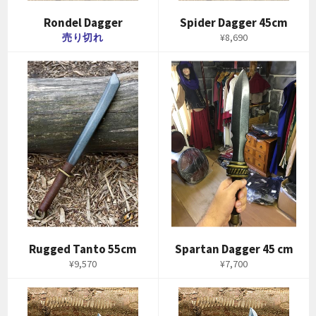
Rondel Dagger
Spider Dagger 45cm
通
売り切れ
¥8,690
常
価
格
Rugged Tanto 55cm
Spartan Dagger 45 cm
通
通
¥9,570
¥7,700
常
常
価
価
格
格