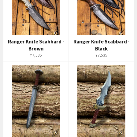
Ranger Knife Scabbard -
Ranger Knife Scabbard -
Brown
Black
通
通
¥7,535
¥7,535
常
常
価
価
格
格