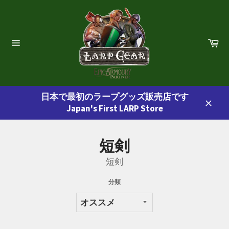
コ
ン
テ
ン
カ
ー
ツ
サ
ト
イ
に
ト
ス
ナ
ビ
キ
ゲ
日本で最初のラープグッズ販売店です
ッ
ー
Japan's First LARP Store
プ
シ
閉
ョ
す
じ
ン
る
る
短剣
短剣
分類