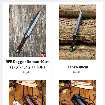
RFB Dagger Roman 40cm
(レディフォバトル)
Tanto 40cm
通
通
¥6,490
¥7,480
常
常
価
価
格
格