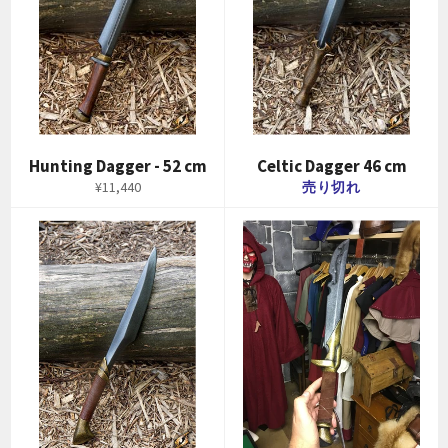
Hunting Dagger - 52 cm
Celtic Dagger 46 cm
通
¥11,440
売り切れ
常
価
格