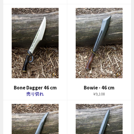
常
常
価
価
格
格
Bone Dagger 46 cm
Bowie - 46 cm
通
売り切れ
¥9,108
常
価
格