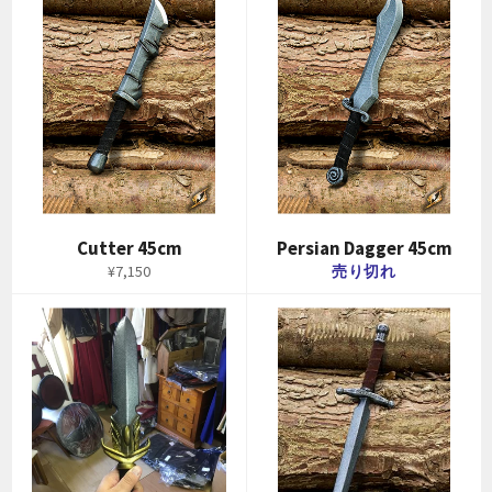
Cutter 45cm
Persian Dagger 45cm
通
¥7,150
売り切れ
常
価
格