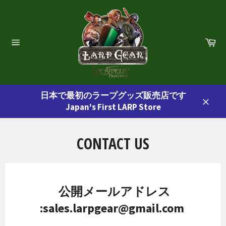
コ
ン
テ
ン
カ
ー
ツ
サ
ト
イ
に
ト
ス
ナ
ビ
キ
ゲ
日本で最初のラープグッズ販売店です
ッ
ー
Japan's First LARP Store
プ
シ
閉
ョ
す
じ
ン
る
る
CONTACT US
公開メールアドレス
:
sales.larpgear@gmail.com