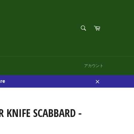
検
カ
索
ー
検
す
ト
索
る
す
る
アカウント
re
閉
じ
る
 KNIFE SCABBARD -