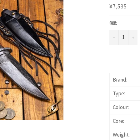
通
¥7,535
常
価
格
個数
−
+
Brand:
Type:
Colour:
Core:
Weight: