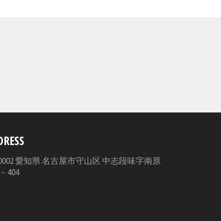
ェ
ア
す
る
DRESS
3-0002 愛知県 名古屋市守山区 中志段味字南原
5－404