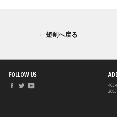
短剣へ戻る
FOLLOW US
AD
Facebook
Twitter
YouTube
46
268