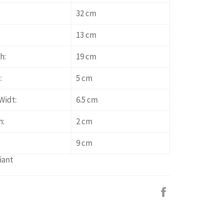
32 cm
13 cm
h:
19 cm
:
5 cm
Widt:
6.5 cm
h:
2 cm
9 cm
iant
Facebook
で
シ