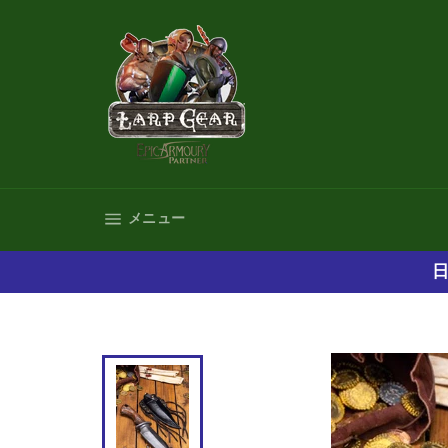
コ
ン
テ
ン
ツ
に
ス
キ
ッ
プ
サイトナビゲーション
メニュー
す
る
日