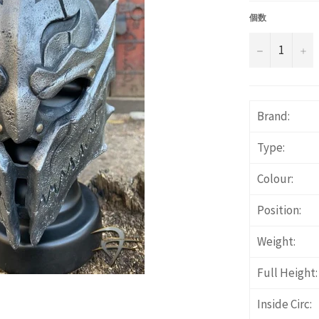
価
格
個数
−
+
Brand:
Type:
Colour:
Position:
Weight:
Full Height:
Inside Circ: