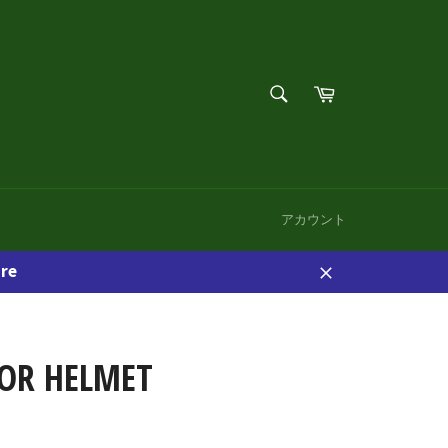
検
カ
索
ー
検
す
ト
索
る
す
る
アカウント
re
閉
じ
る
OR HELMET