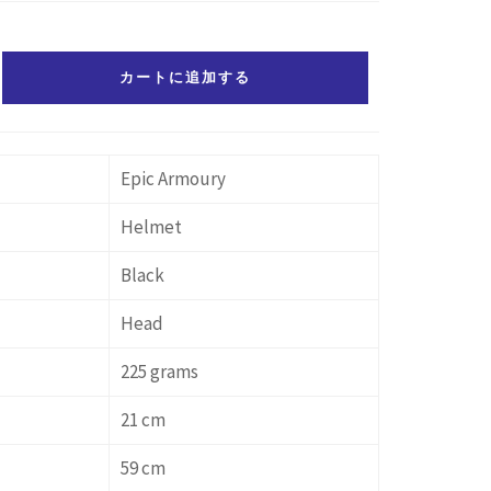
カートに追加する
Epic Armoury
Helmet
Black
Head
225 grams
21 cm
59 cm