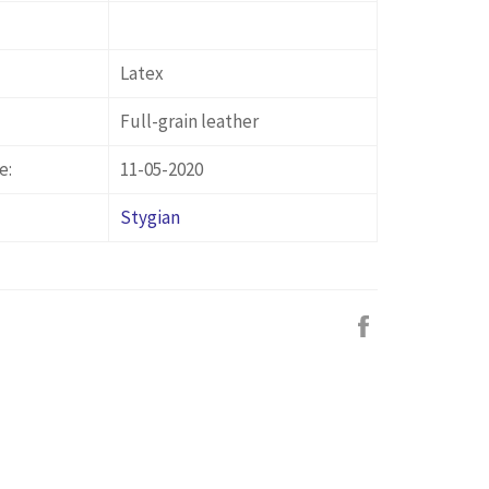
Latex
Full-grain leather
e:
11-05-2020
Stygian
Facebook
で
シ
ェ
ア
す
る