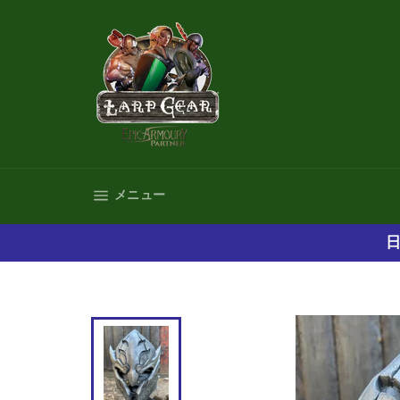
コ
ン
テ
ン
ツ
に
ス
キ
ッ
プ
サイトナビゲーション
メニュー
す
る
日