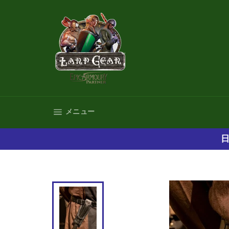
コ
ン
テ
ン
ツ
に
ス
キ
ッ
プ
サイトナビゲーション
メニュー
す
る
日