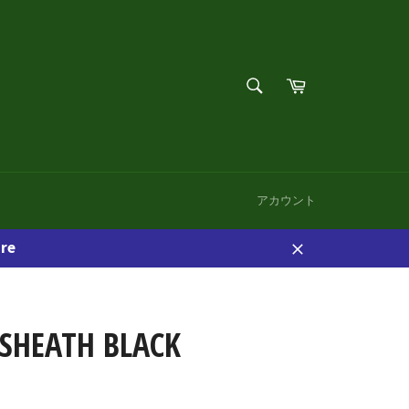
検
カ
索
ー
検
す
ト
索
る
す
る
アカウント
re
閉
じ
る
SHEATH BLACK