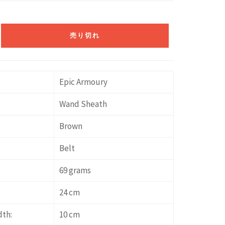
売り切れ
Epic Armoury
Wand Sheath
Brown
Belt
69 grams
24 cm
dth:
10 cm