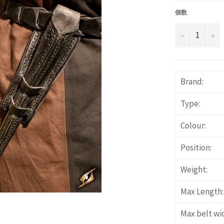
価
格
個数
−
+
Brand:
Type:
Colour:
Position:
Weight:
Max Length:
Max belt wi