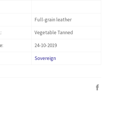
Full-grain leather
:
Vegetable Tanned
e:
24-10-2019
Sovereign
Facebook
で
シ
ェ
ア
す
る