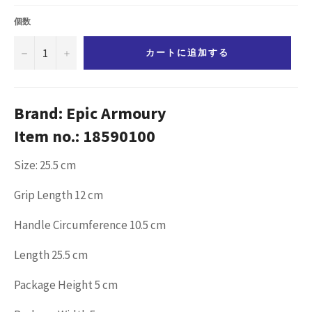
価
格
個数
−
+
カートに追加する
Brand: Epic Armoury
Item no.: 18590100
Size: 25.5 cm
Grip Length 12 cm
Handle Circumference 10.5 cm
Length 25.5 cm
Package Height 5 cm