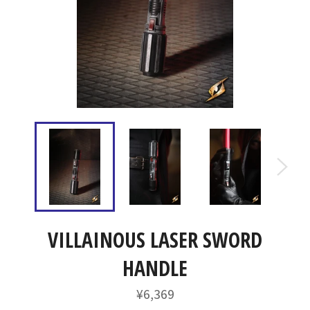
VILLAINOUS LASER SWORD
HANDLE
通
¥6,369
常