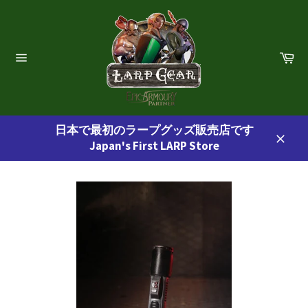
コ
ン
テ
ン
カ
ー
ツ
サ
ト
イ
に
ト
ス
ナ
ビ
キ
ゲ
日本で最初のラープグッズ販売店です
ッ
ー
Japan's First LARP Store
プ
シ
閉
ョ
す
じ
ン
る
る