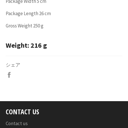
Package Width 5 cm
Package Length 26 cm
Gross Weight 250 g
Weight: 216 g
シェア
Facebook
で
シ
ェ
ア
す
CONTACT US
る
Contact us