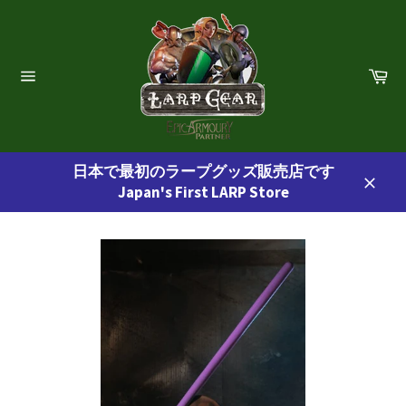
コ
ン
テ
ン
カ
ー
ツ
サ
ト
イ
に
ト
ス
ナ
ビ
キ
ゲ
日本で最初のラープグッズ販売店です
ッ
ー
Japan's First LARP Store
プ
シ
閉
ョ
す
じ
ン
る
る