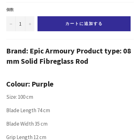
価
格
個数
−
+
カートに追加する
Brand: Epic Armoury Product type: 08
mm Solid Fibreglass Rod
Colour: Purple
Size: 100 cm
Blade Length 74 cm
Blade Width 35 cm
Grip Length 12 cm