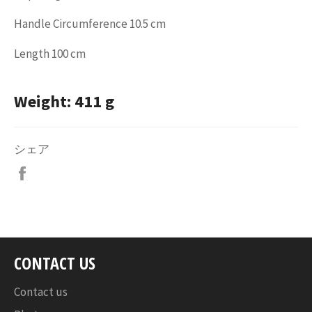
Handle Circumference 10.5 cm
Length 100 cm
Weight: 411 g
シェア
Facebook
で
シ
ェ
ア
す
CONTACT US
る
Contact us