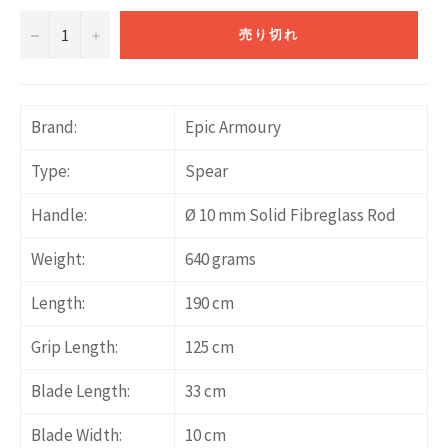
−
+
売り切れ
Brand:
Epic Armoury
Type:
Spear
Handle:
Ø 10 mm Solid Fibreglass Rod
Weight:
640 grams
Length:
190 cm
Grip Length:
125 cm
Blade Length:
33 cm
Blade Width:
10 cm