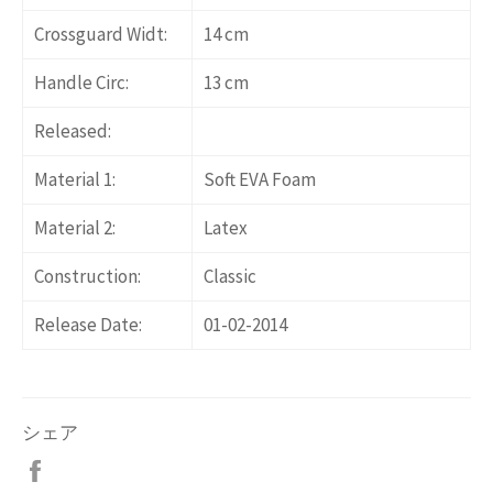
Crossguard Widt:
14 cm
Handle Circ:
13 cm
Released:
Material 1:
Soft EVA Foam
Material 2:
Latex
Construction:
Classic
Release Date:
01-02-2014
シェア
Facebook
で