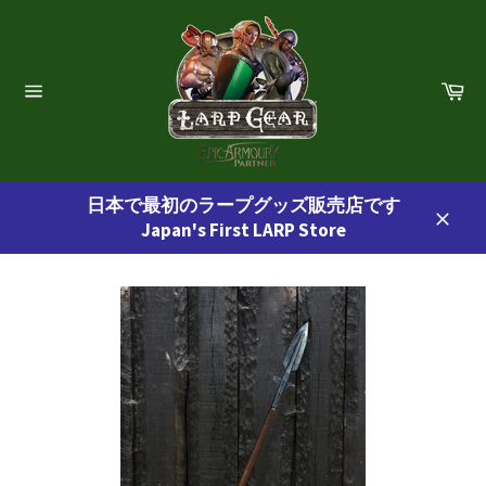
コ
ン
テ
ン
カ
ー
ツ
サ
ト
イ
に
ト
ス
ナ
ビ
キ
ゲ
日本で最初のラープグッズ販売店です
ッ
ー
Japan's First LARP Store
プ
シ
閉
ョ
す
じ
ン
る
る