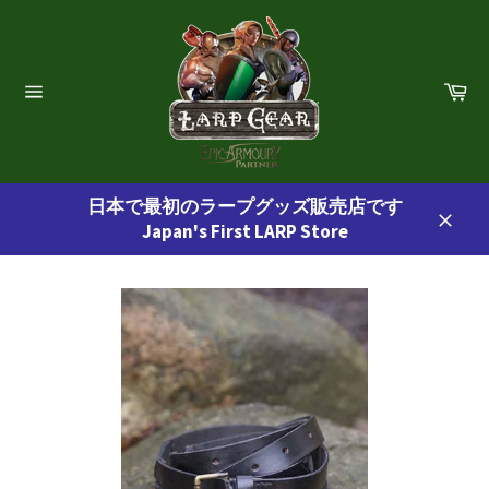
コ
ン
テ
ン
カ
ー
ツ
サ
ト
イ
に
ト
ス
ナ
ビ
キ
ゲ
日本で最初のラープグッズ販売店です
ッ
ー
Japan's First LARP Store
プ
シ
閉
ョ
す
じ
ン
る
る