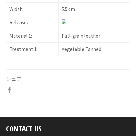
Width:
5.5 cm
Released:
Material 1:
Full-grain leather
Treatment 1:
Vegetable Tanned
シェア
Facebook
で
シ
ェ
ア
す
CONTACT US
る