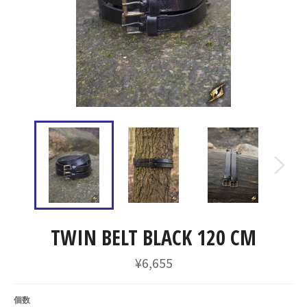
TWIN BELT BLACK 120 CM
通
¥6,655
常
価
格
個数