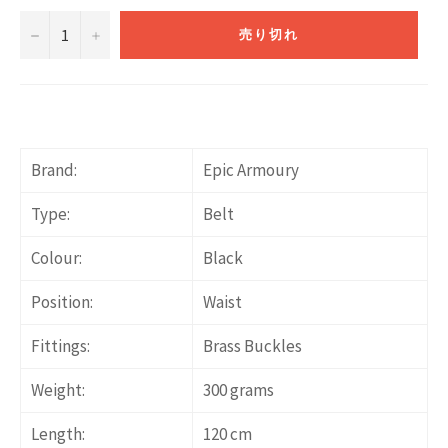
−
+
売り切れ
Brand:
Epic Armoury
Type:
Belt
Colour:
Black
Position:
Waist
Fittings:
Brass Buckles
Weight:
300 grams
Length:
120 cm