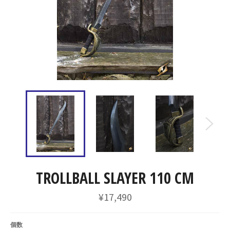
TROLLBALL SLAYER 110 CM
通
¥17,490
常
価
格
個数