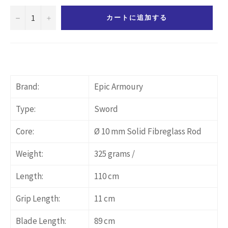
−
+
カートに追加する
Brand:
Epic Armoury
Type:
Sword
Core:
Ø 10 mm Solid Fibreglass Rod
Weight:
325 grams /
Length:
110 cm
Grip Length:
11 cm
Blade Length:
89 cm