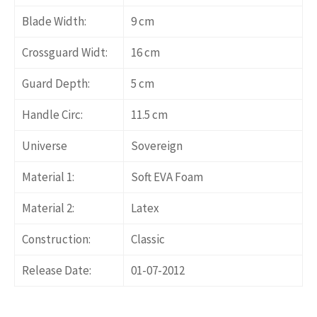
Blade Width:
9 cm
Crossguard Widt:
16 cm
Guard Depth:
5 cm
Handle Circ:
11.5 cm
Universe
Sovereign
Material 1:
Soft EVA Foam
Material 2:
Latex
Construction:
Classic
Release Date:
01-07-2012