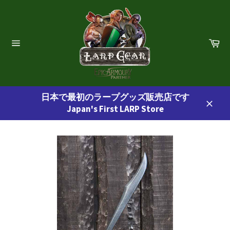
コ
ン
テ
ン
カ
ー
ツ
サ
ト
イ
に
ト
ス
ナ
ビ
キ
ゲ
日本で最初のラープグッズ販売店です
ッ
ー
Japan's First LARP Store
プ
シ
閉
ョ
す
じ
ン
る
る