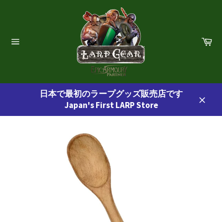
コ
ン
テ
ン
カ
ー
ツ
サ
ト
イ
に
ト
ス
ナ
ビ
キ
ゲ
日本で最初のラープグッズ販売店です
ッ
ー
Japan's First LARP Store
プ
シ
閉
ョ
す
じ
ン
る
る