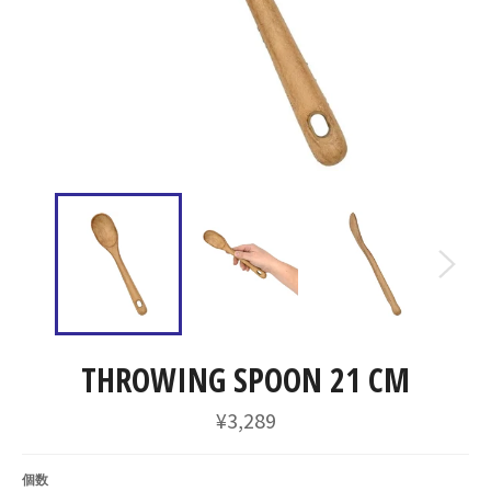
THROWING SPOON 21 CM
通
¥3,289
常
価
格
個数