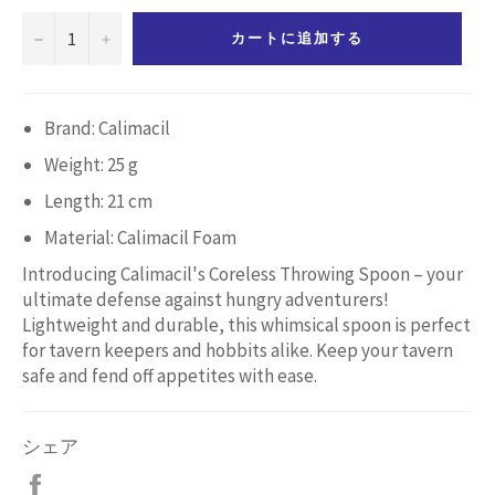
−
+
カートに追加する
Brand: Calimacil
Weight: 25 g
Length: 21 cm
Material: Calimacil Foam
Introducing Calimacil's Coreless Throwing Spoon – your
ultimate defense against hungry adventurers!
Lightweight and durable, this whimsical spoon is perfect
for tavern keepers and hobbits alike. Keep your tavern
safe and fend off appetites with ease.
シェア
Facebook