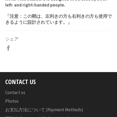
left- and right-handed people.
「注意：この鞘は、左利きの方も右利きの方も使用で
きるように設計されています。」
シェア
Facebook
で
シ
ェ
ア
す
CONTACT US
る
Contact us
Photos
お支払方法について (Payment Methods)