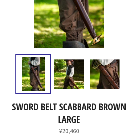
SWORD BELT SCABBARD BROWN
LARGE
通
¥20,460
常