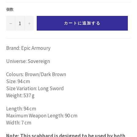
価
格
個数
−
+
カートに追加する
Brand: Epic Armoury
Universe: Sovereign
Colours: Brown/Dark Brown
Size: 94 cm
Size Variation: Long Sword
Weight: 537 g
Length: 94 cm
Maximum Weapon Length: 90 cm
Width: 7 cm
Note: This scabbard is designed to be used by both