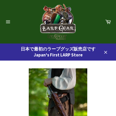
コ
ン
テ
ン
カ
ー
ツ
サ
ト
イ
に
ト
ス
ナ
ビ
キ
ゲ
日本で最初のラープグッズ販売店です
ッ
ー
Japan's First LARP Store
プ
シ
閉
ョ
す
じ
ン
る
る