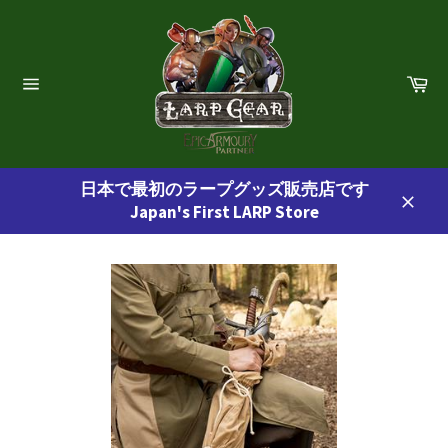
コ
ン
テ
ン
カ
ー
ツ
サ
ト
イ
に
ト
ス
ナ
ビ
キ
ゲ
日本で最初のラープグッズ販売店です
ッ
ー
Japan's First LARP Store
プ
シ
閉
ョ
す
じ
ン
る
る