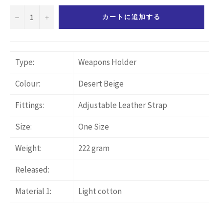
−
+
カートに追加する
Type:
Weapons Holder
Colour:
Desert Beige
Fittings:
Adjustable Leather Strap
Size:
One Size
Weight:
222 gram
Released:
Material 1:
Light cotton