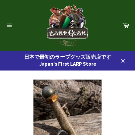
コ
ン
テ
ン
カ
ー
ツ
サ
ト
イ
に
ト
ス
ナ
ビ
キ
ゲ
日本で最初のラープグッズ販売店です
ッ
ー
Japan's First LARP Store
プ
シ
閉
ョ
す
じ
ン
る
る