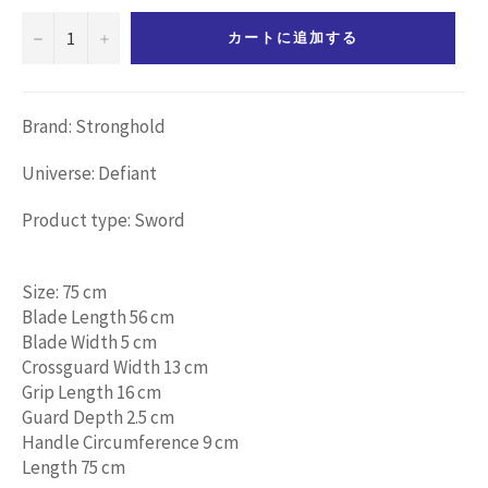
−
+
カートに追加する
Brand: Stronghold
Universe: Defiant
Product type: Sword
Size: 75 cm
Blade Length 56 cm
Blade Width 5 cm
Crossguard Width 13 cm
Grip Length 16 cm
Guard Depth 2.5 cm
Handle Circumference 9 cm
Length 75 cm