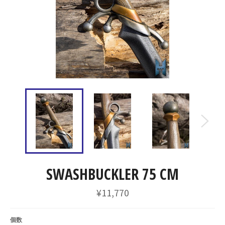
SWASHBUCKLER 75 CM
通
¥11,770
常
価
格
個数