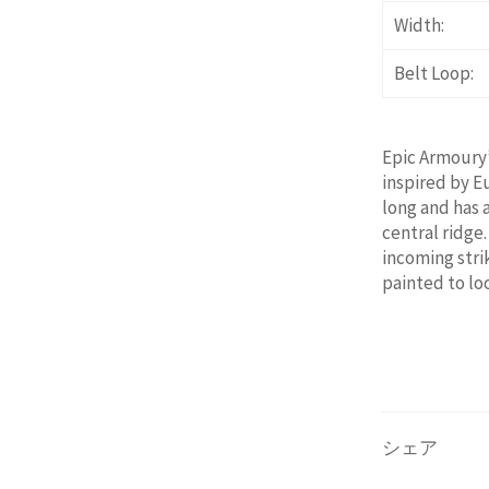
Width:
Belt Loop:
Epic Armoury’
inspired by E
long and has 
central ridge
incoming stri
painted to lo
シェア