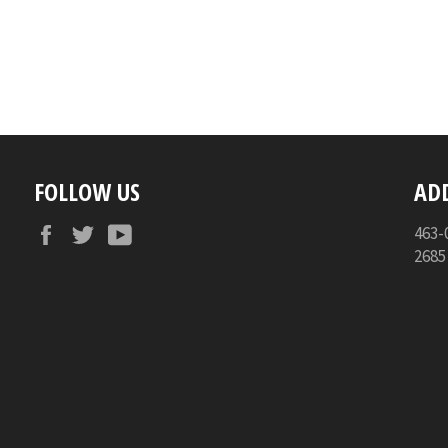
FOLLOW US
AD
Facebook
Twitter
YouTube
46
268