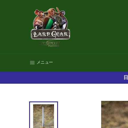
コ
ン
テ
ン
ツ
に
ス
キ
ッ
プ
サイトナビゲーション
メニュー
す
る
日