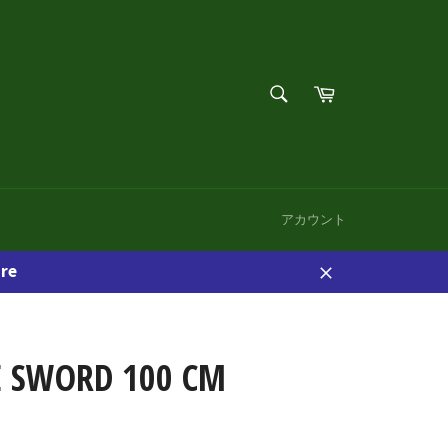
検
カ
索
ー
検
す
ト
索
る
す
る
アカウント
re
閉
じ
る
E SWORD 100 CM