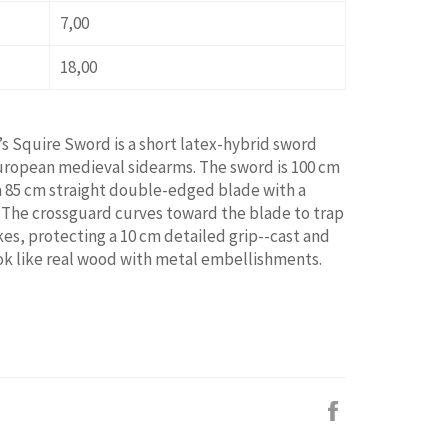
7,00
18,00
s Squire Sword is a short latex-hybrid sword
uropean medieval sidearms. The sword is 100 cm
a 85 cm straight double-edged blade with a
. The crossguard curves toward the blade to trap
kes, protecting a 10 cm detailed grip--cast and
ok like real wood with metal embellishments.
Facebook
で