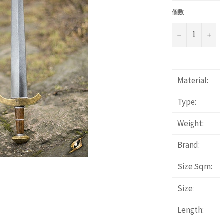
価
格
個数
−
+
Material:
Type:
Weight:
Brand:
Size Sqm:
Size:
Length: