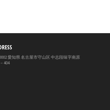
シ
ェ
ア
す
る
DRESS
3-0002 愛知県 名古屋市守山区 中志段味字南原
5－404