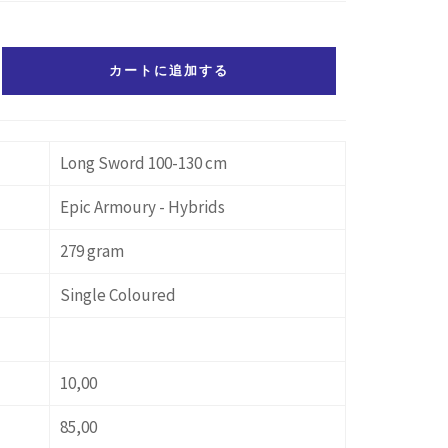
カートに追加する
Long Sword 100-130 cm
Epic Armoury - Hybrids
279 gram
Single Coloured
10,00
85,00