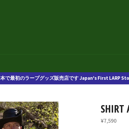
本で最初のラープグッズ販売店です Japan's First LARP Sto
SHIRT
通
¥7,590
常