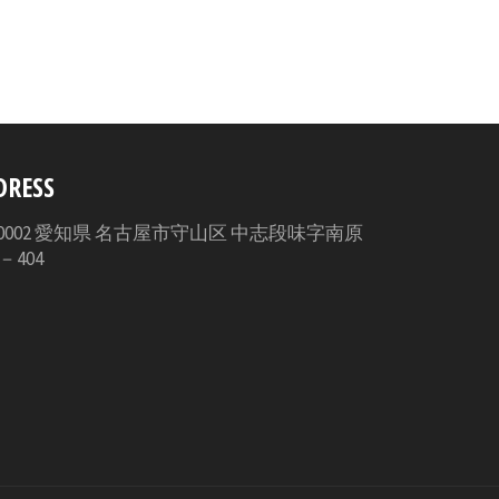
ェ
ア
す
る
DRESS
3-0002 愛知県 名古屋市守山区 中志段味字南原
5－404