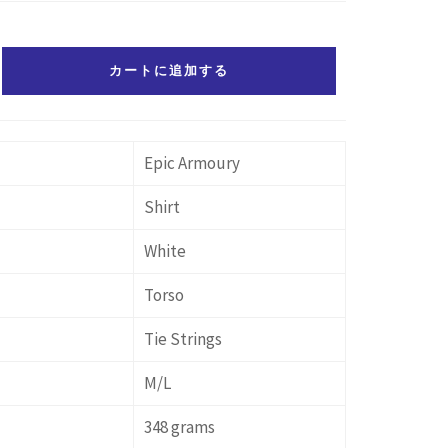
カートに追加する
Epic Armoury
Shirt
White
Torso
Tie Strings
M/L
348 grams