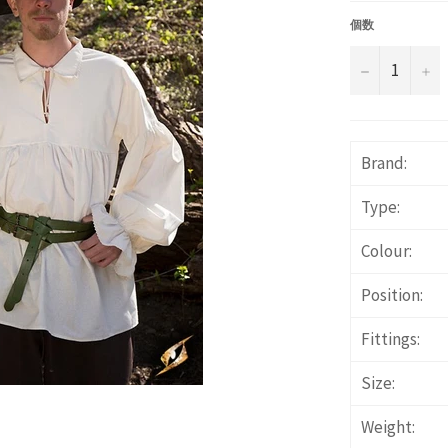
価
格
個数
−
+
Brand:
Type:
Colour:
Position:
Fittings:
Size:
Weight: