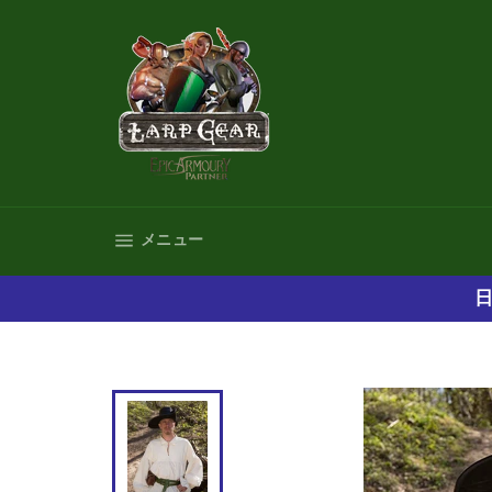
コ
ン
テ
ン
ツ
に
ス
キ
ッ
プ
サイトナビゲーション
メニュー
す
る
日