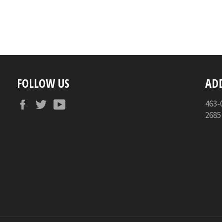
FOLLOW US
AD
Facebook
Twitter
YouTube
46
268