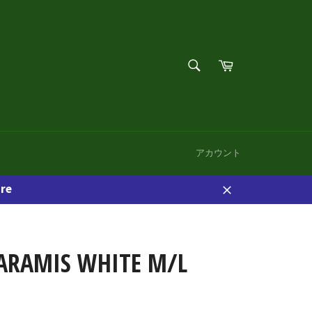
検
カ
索
ー
検
す
ト
索
る
す
る
アカウント
re
閉
じ
る
 ARAMIS WHITE M/L