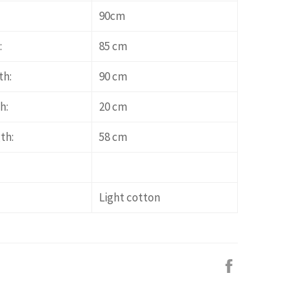
90cm
:
85 cm
th:
90 cm
h:
20 cm
th:
58 cm
Light cotton
Facebook
で
シ