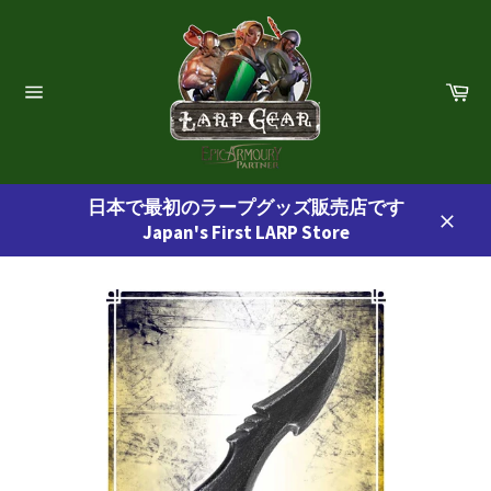
コ
ン
テ
ン
カ
ー
ツ
サ
ト
イ
に
ト
ス
ナ
ビ
キ
ゲ
日本で最初のラープグッズ販売店です
ッ
ー
Japan's First LARP Store
プ
シ
閉
ョ
す
じ
ン
る
る