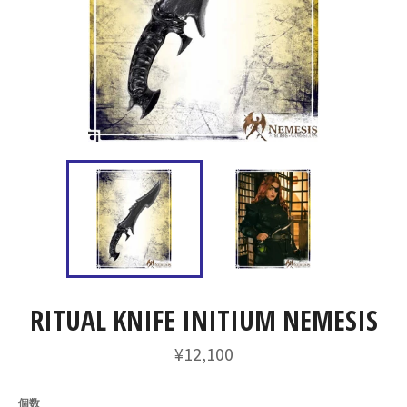
RITUAL KNIFE INITIUM NEMESIS
通
¥12,100
常
価
格
個数