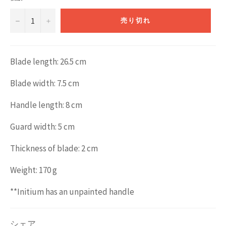
−
+
売り切れ
Blade length: 26.5 cm
Blade width: 7.5 cm
Handle length: 8 cm
Guard width: 5 cm
Thickness of blade: 2 cm
Weight: 170 g
**Initium has an unpainted handle
シェア