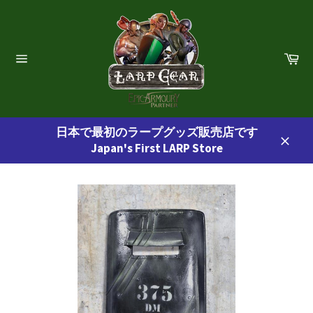
コ
ン
テ
ン
カ
ー
ツ
サ
ト
イ
に
ト
ス
ナ
ビ
キ
ゲ
日本で最初のラープグッズ販売店です
ッ
ー
Japan's First LARP Store
プ
シ
閉
ョ
す
じ
ン
る
る