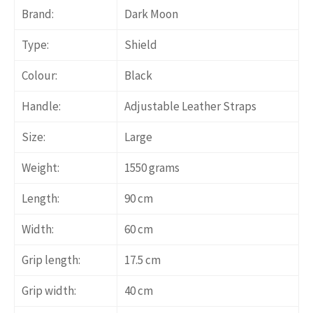
Brand:
Dark Moon
Type:
Shield
Colour:
Black
Handle:
Adjustable Leather Straps
Size:
Large
Weight:
1550 grams
Length:
90 cm
Width:
60 cm
Grip length:
17.5 cm
Grip width:
40 cm