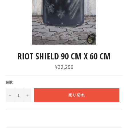
RIOT SHIELD 90 CM X 60 CM
通
¥32,296
常
価
格
個数
−
+
売り切れ