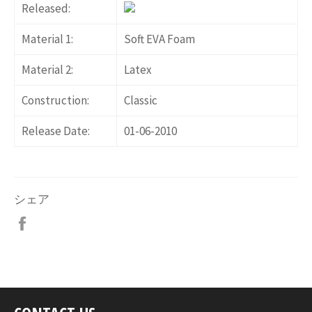
Released:
Material 1:
Soft EVA Foam
Material 2:
Latex
Construction:
Classic
Release Date:
01-06-2010
シェア
Facebook
で
シ
ェ
ア
す