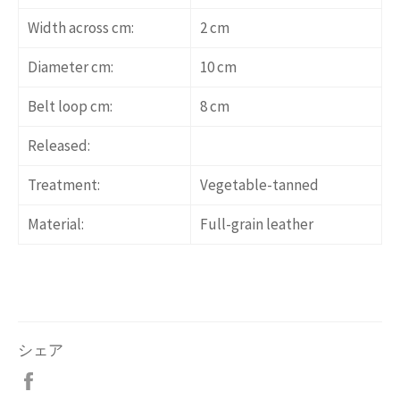
Width across cm:
2 cm
Diameter cm:
10 cm
Belt loop cm:
8 cm
Released:
Treatment:
Vegetable-tanned
Material:
Full-grain leather
シェア
Facebook
で