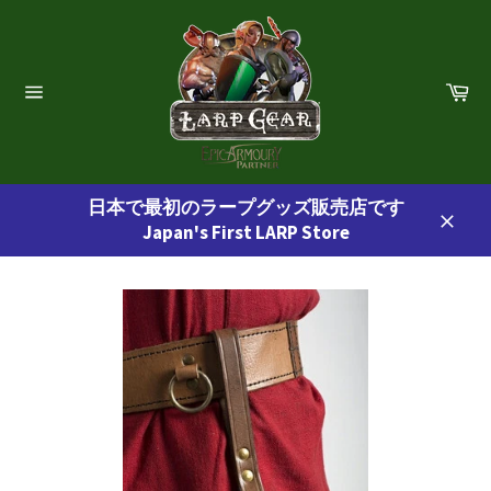
コ
ン
テ
ン
カ
ー
ツ
サ
ト
イ
に
ト
ス
ナ
ビ
キ
ゲ
日本で最初のラープグッズ販売店です
ッ
ー
Japan's First LARP Store
プ
シ
閉
ョ
す
じ
ン
る
る