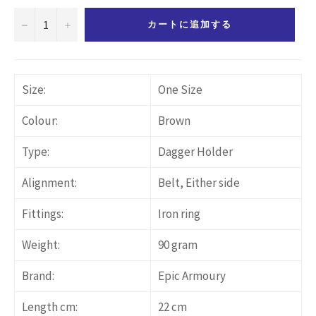
−
+
カートに追加する
Size:
One Size
Colour:
Brown
Type:
Dagger Holder
Alignment:
Belt, Either side
Fittings:
Iron ring
Weight:
90 gram
Brand:
Epic Armoury
Length cm:
22 cm