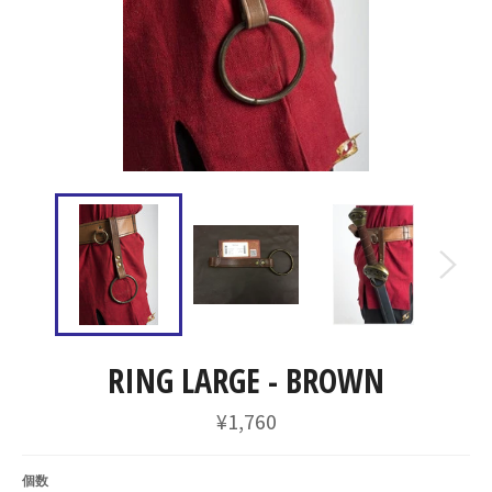
RING LARGE - BROWN
通
¥1,760
常
価
格
個数