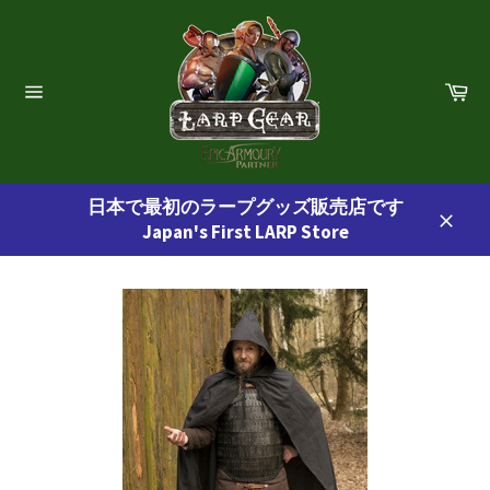
コ
ン
テ
ン
カ
ー
ツ
サ
ト
イ
に
ト
ス
ナ
ビ
キ
ゲ
日本で最初のラープグッズ販売店です
ッ
ー
Japan's First LARP Store
プ
シ
閉
ョ
す
じ
ン
る
る