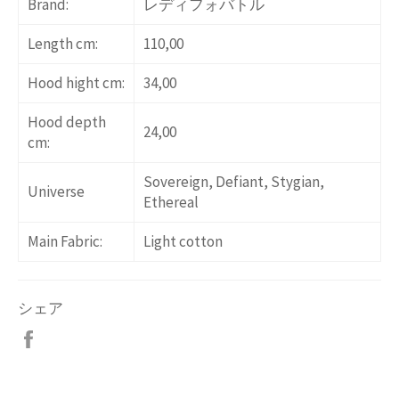
Brand:
レディフォバトル
Length cm:
110,00
Hood hight cm:
34,00
Hood depth
24,00
cm:
Sovereign, Defiant, Stygian,
Universe
Ethereal
Main Fabric:
Light cotton
シェア
Facebook
で
シ
ェ