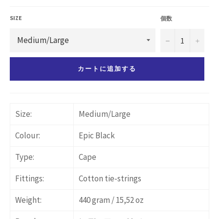
価
格
SIZE
個数
−
+
カートに追加する
Size:
Medium/Large
Colour:
Epic Black
Type:
Cape
Fittings:
Cotton tie-strings
Weight:
440 gram / 15,52 oz