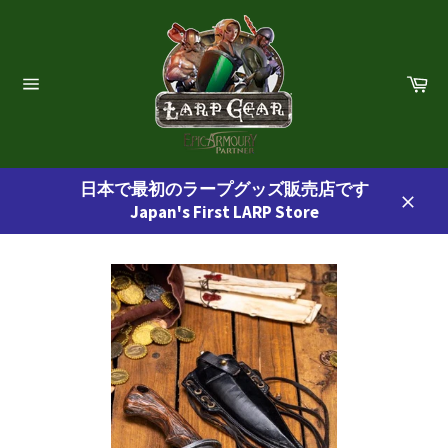
コ
ン
テ
ン
カ
ー
ツ
サ
ト
イ
に
ト
ス
ナ
ビ
キ
ゲ
日本で最初のラープグッズ販売店です
ッ
ー
Japan's First LARP Store
プ
シ
閉
ョ
す
じ
ン
る
る