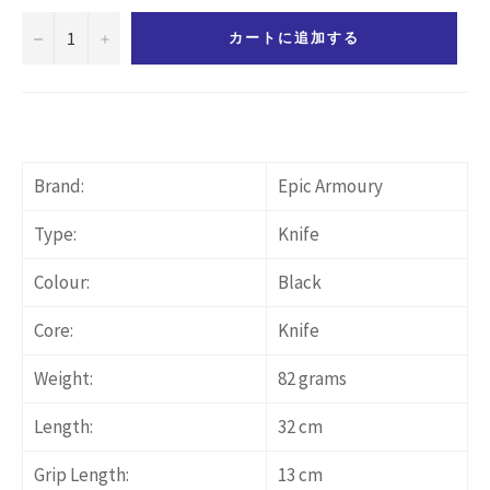
−
+
カートに追加する
Brand:
Epic Armoury
Type:
Knife
Colour:
Black
Core:
Knife
Weight:
82 grams
Length:
32 cm
Grip Length:
13 cm