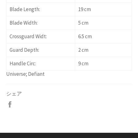
Blade Length:
19 cm
Blade Width:
5 cm
Crossguard Widt:
6.5 cm
Guard Depth:
2 cm
Handle Circ:
9 cm
Universe; Defiant
シェア
Facebook
で
シ
ェ
ア