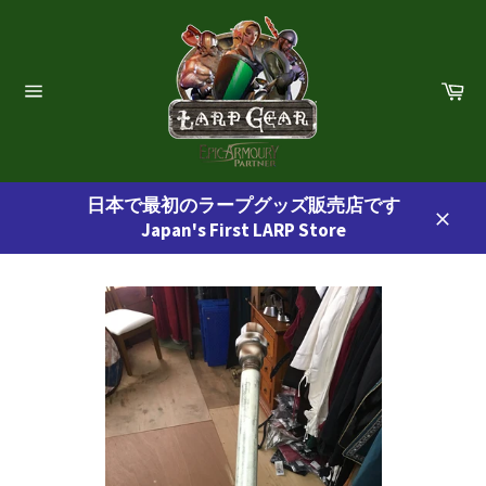
コ
ン
テ
ン
カ
ー
ツ
サ
ト
イ
に
ト
ス
ナ
ビ
キ
ゲ
日本で最初のラープグッズ販売店です
ッ
ー
Japan's First LARP Store
プ
シ
閉
ョ
す
じ
ン
る
る