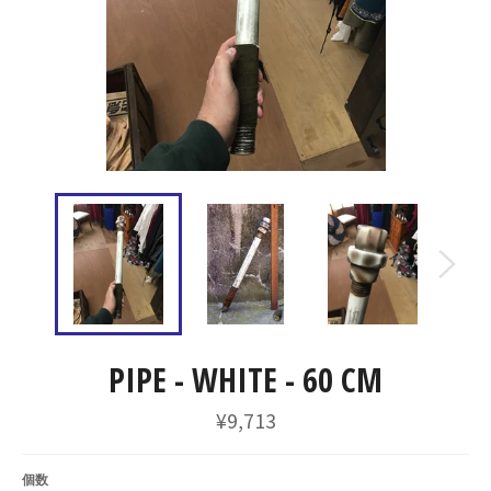
PIPE - WHITE - 60 CM
通
¥9,713
常
価
格
個数