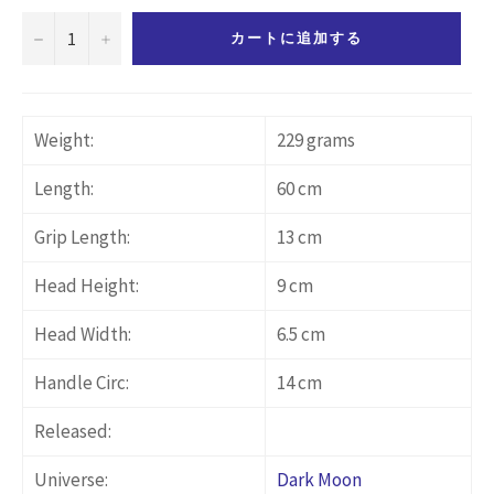
−
+
カートに追加する
Weight:
229 grams
Length:
60 cm
Grip Length:
13 cm
Head Height:
9 cm
Head Width:
6.5 cm
Handle Circ:
14 cm
Released:
Universe:
Dark Moon