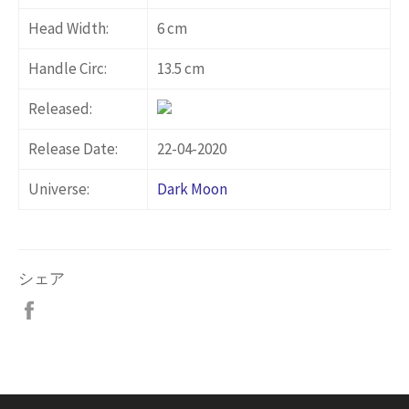
Head Width:
6 cm
Handle Circ:
13.5 cm
Released:
Release Date:
22-04-2020
Universe:
Dark Moon
シェア
Facebook
で
シ
ェ
ア