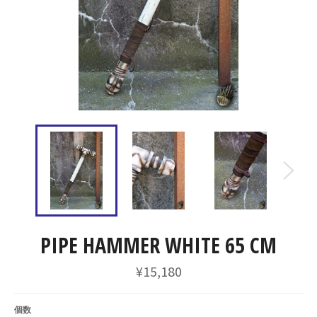
PIPE HAMMER WHITE 65 CM
通
¥15,180
常
価
格
個数