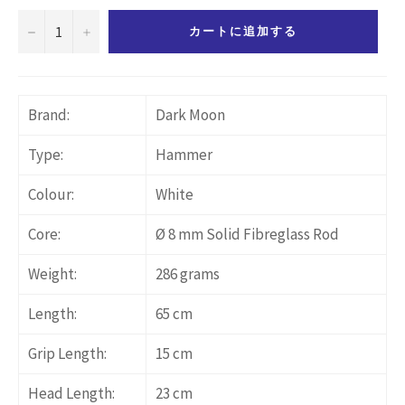
−
+
カートに追加する
Brand:
Dark Moon
Type:
Hammer
Colour:
White
Core:
Ø 8 mm Solid Fibreglass Rod
Weight:
286 grams
Length:
65 cm
Grip Length:
15 cm
Head Length:
23 cm