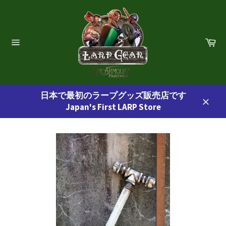
コ
ン
テ
ン
カ
ー
ツ
サ
ト
イ
に
ト
ス
ナ
ビ
キ
ゲ
日本で最初のラープグッズ販売店です
ッ
ー
Japan's First LARP Store
プ
シ
閉
ョ
す
じ
ン
る
る