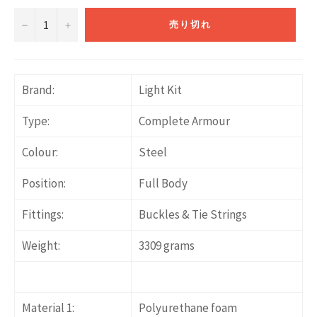
−
+
売り切れ
Brand:
Light Kit
Type:
Complete Armour
Colour:
Steel
Position:
Full Body
Fittings:
Buckles & Tie Strings
Weight:
3309 grams
Material 1:
Polyurethane foam