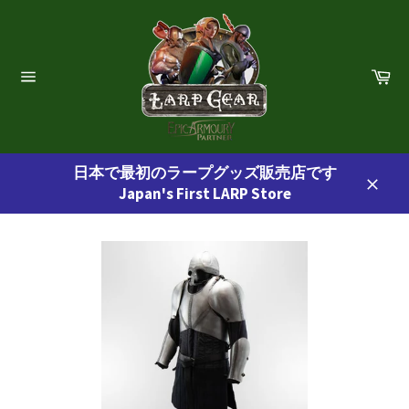
コ
ン
テ
ン
カ
ー
ツ
サ
ト
イ
に
ト
ス
ナ
ビ
キ
ゲ
日本で最初のラープグッズ販売店です
ッ
ー
Japan's First LARP Store
プ
シ
閉
ョ
す
じ
ン
る
る