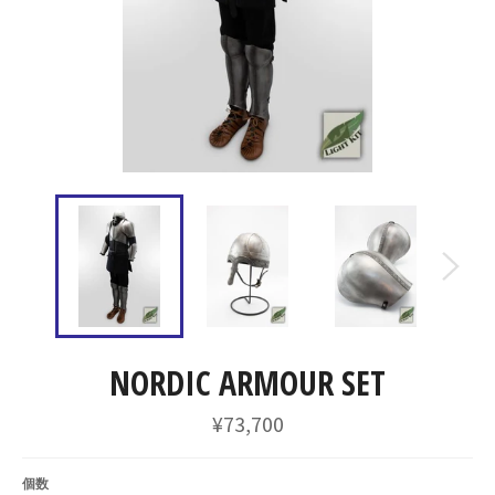
NORDIC ARMOUR SET
通
¥73,700
常
価
格
個数