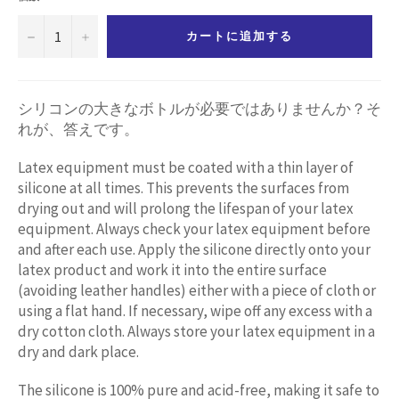
−
+
カートに追加する
シリコンの大きなボトルが必要ではありませんか？そ
れが、答えです。
Latex equipment must be coated with a thin layer of
silicone at all times. This prevents the surfaces from
drying out and will prolong the lifespan of your latex
equipment. Always check your latex equipment before
and after each use. Apply the silicone directly onto your
latex product and work it into the entire surface
(avoiding leather handles) either with a piece of cloth or
using a flat hand. If necessary, wipe off any excess with a
dry cotton cloth. Always store your latex equipment in a
dry and dark place.
The silicone is 100% pure and acid-free, making it safe to