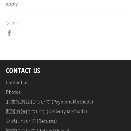
apply.
シェア
Facebook
で
シ
ェ
ア
す
CONTACT US
る
Contact us
Photos
お支払方法について (Payment Methods)
配送方法について (Delivery Methods)
返品について (Returns)
補償について (Refund Policy)