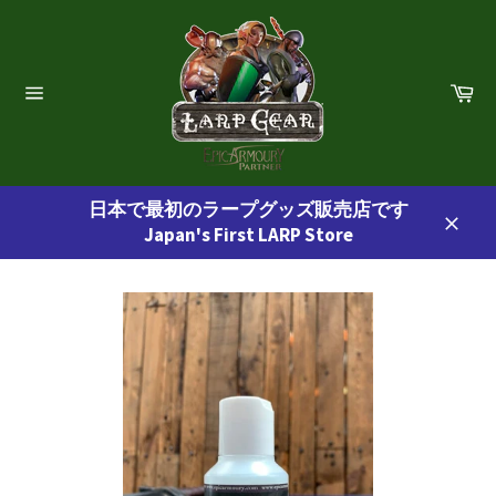
コ
ン
テ
ン
カ
ー
ツ
サ
ト
イ
に
ト
ス
ナ
ビ
キ
ゲ
日本で最初のラープグッズ販売店です
ッ
ー
Japan's First LARP Store
プ
シ
閉
ョ
す
じ
ン
る
る