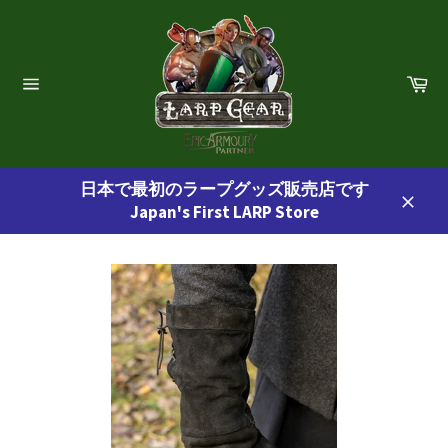
コ
ン
テ
ン
カ
ー
ツ
サ
ト
イ
に
ト
ス
ナ
ビ
キ
ゲ
日本で最初のラープグッズ販売店です
ッ
ー
Japan's First LARP Store
プ
シ
閉
ョ
す
じ
ン
る
る