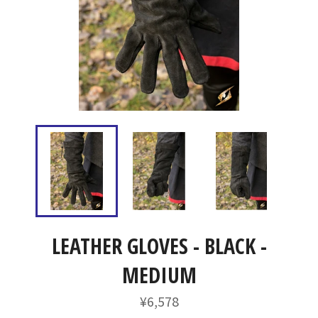
LEATHER GLOVES - BLACK -
MEDIUM
通
¥6,578
常