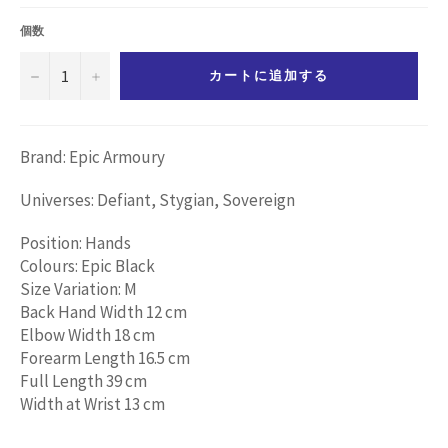
価
格
個数
−
+
カートに追加する
Brand: Epic Armoury
Universes: Defiant, Stygian, Sovereign
Position: Hands
Colours: Epic Black
Size Variation: M
Back Hand Width 12 cm
Elbow Width 18 cm
Forearm Length 16.5 cm
Full Length 39 cm
Width at Wrist 13 cm