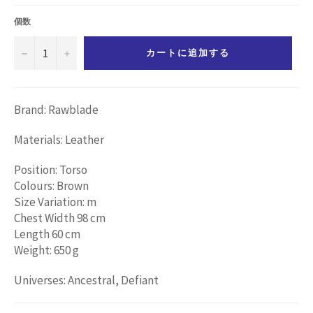
価
格
個数
−
+
カートに追加する
Brand: Rawblade
Materials: Leather
Position: Torso
Colours: Brown
Size Variation: m
Chest Width 98 cm
Length 60 cm
Weight: 650 g
Universes: Ancestral, Defiant