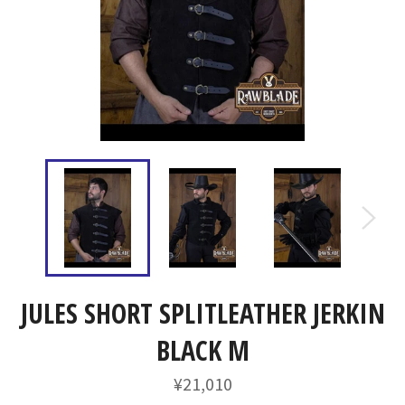
JULES SHORT SPLITLEATHER JERKIN
BLACK M
通
¥21,010
常