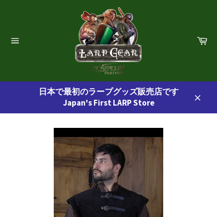
コ
ン
テ
ン
カ
ー
ツ
サ
ト
イ
に
ト
ス
ナ
ビ
キ
ゲ
日本で最初のラープグッズ販売店です
ッ
ー
Japan's First LARP Store
プ
シ
閉
ョ
す
じ
ン
る
る