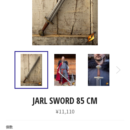
JARL SWORD 85 CM
通
¥11,110
常
価
格
個数