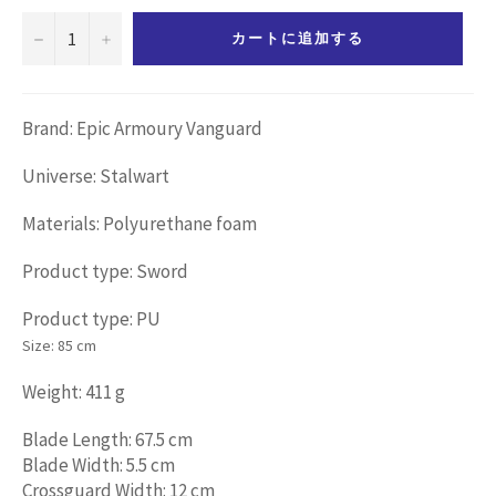
−
+
カートに追加する
Brand: Epic Armoury Vanguard
Universe: Stalwart
Materials: Polyurethane foam
Product type: Sword
Product type: PU
Size:
85 cm
Weight: 411 g
Blade Length: 67.5 cm
Blade Width: 5.5 cm
Crossguard Width: 12 cm