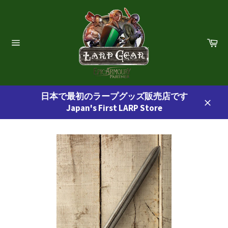
コ
ン
テ
ン
カ
ー
ツ
サ
ト
イ
に
ト
ス
ナ
ビ
キ
ゲ
日本で最初のラープグッズ販売店です
ッ
ー
Japan's First LARP Store
プ
シ
閉
ョ
す
じ
ン
る
る