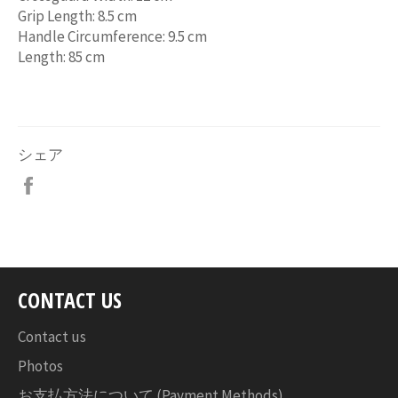
Grip Length: 8.5 cm
Handle Circumference: 9.5 cm
Length: 85 cm
シェア
Facebook
で
シ
ェ
ア
す
CONTACT US
る
Contact us
Photos
お支払方法について (Payment Methods)