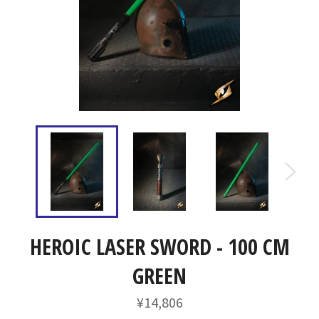
HEROIC LASER SWORD - 100 CM
GREEN
通
¥14,806
常