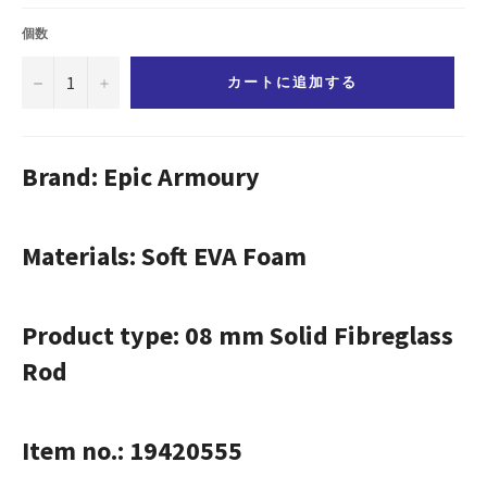
価
格
個数
−
+
カートに追加する
Brand: Epic Armoury
Materials: Soft EVA Foam
Product type: 08 mm Solid Fibreglass
Rod
Item no.: 19420555