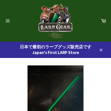
コ
ン
テ
ン
カ
ー
ツ
サ
ト
イ
に
ト
ス
ナ
ビ
キ
ゲ
日本で最初のラープグッズ販売店です
ッ
ー
Japan's First LARP Store
プ
シ
閉
ョ
す
じ
ン
る
る