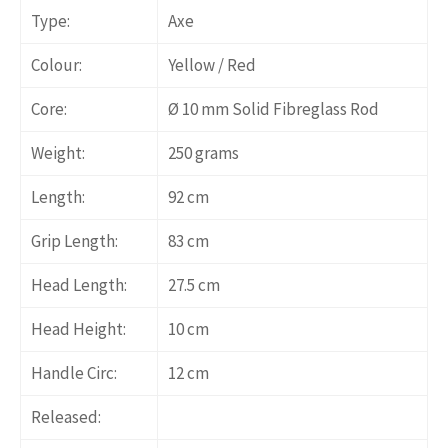
Type:
Axe
Colour:
Yellow / Red
Core:
Ø 10 mm Solid Fibreglass Rod
Weight:
250 grams
Length:
92 cm
Grip Length:
83 cm
Head Length:
27.5 cm
Head Height:
10 cm
Handle Circ:
12 cm
Released: