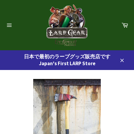
コ
ン
テ
ン
カ
ー
ツ
サ
ト
イ
に
ト
ス
ナ
ビ
キ
ゲ
日本で最初のラープグッズ販売店です
ッ
ー
Japan's First LARP Store
プ
シ
閉
ョ
す
じ
ン
る
る