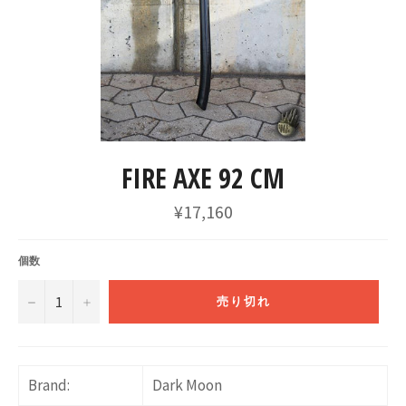
FIRE AXE 92 CM
通
¥17,160
常
価
格
個数
−
+
売り切れ
Brand:
Dark Moon