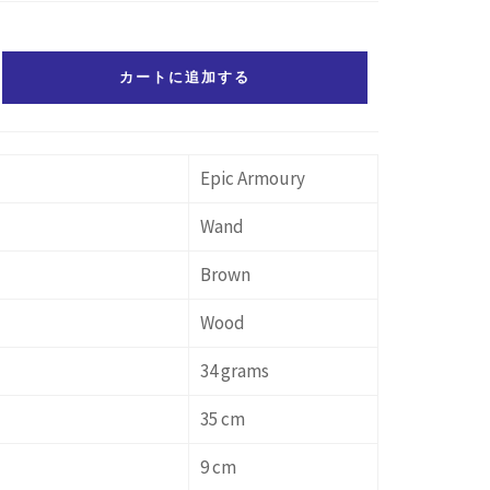
カートに追加する
Epic Armoury
Wand
Brown
Wood
34 grams
35 cm
9 cm