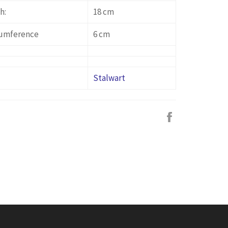
h:
18 cm
cumference
6 cm
Stalwart
Facebook
で
シ
ェ
ア
す
る