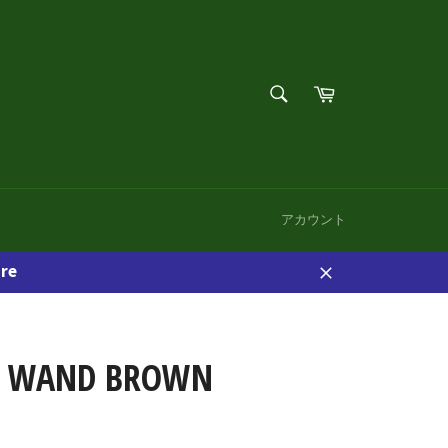
検
カ
索
ー
検
す
ト
索
る
す
る
アカウント
re
閉
じ
る
R WAND BROWN