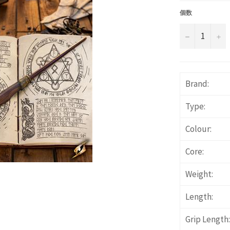
価
格
個数
−
+
Brand:
Type:
Colour:
Core:
Weight:
Length:
Grip Length: