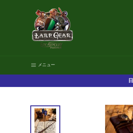
コ
ン
テ
ン
ツ
に
ス
キ
ッ
プ
サイトナビゲーション
メニュー
す
る
日