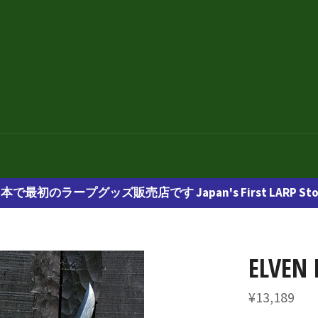
本で最初のラープグッズ販売店です Japan's First LARP Sto
ELVEN 
通
¥13,189
常