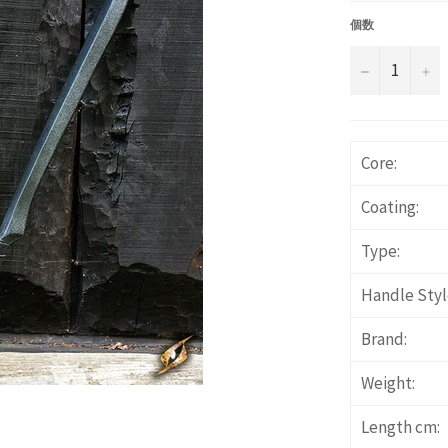
価
格
個数
−
+
Core:
Coating:
Type:
Handle Styl
Brand:
Weight:
Length cm: