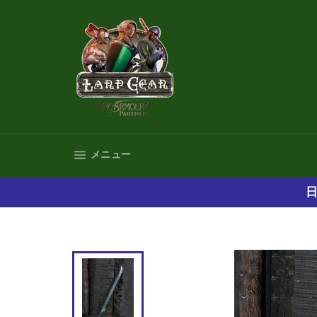
コ
ン
テ
ン
ツ
に
ス
キ
ッ
プ
サイトナビゲーション
メニュー
す
る
日