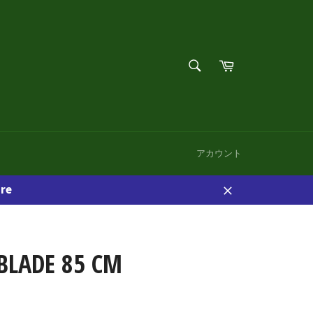
検
カ
索
ー
検
す
ト
索
る
す
る
アカウント
re
閉
じ
る
BLADE 85 CM