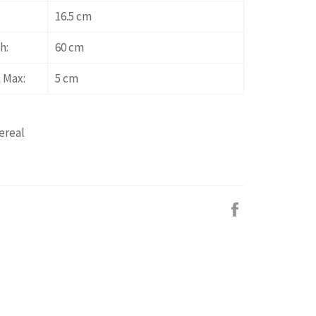
16.5 cm
h:
60 cm
 Max:
5 cm
ereal
Facebook
で
シ
ェ
ア
す
る