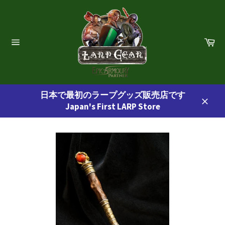
コ
ン
テ
ン
カ
ー
ツ
サ
ト
イ
に
ト
ス
ナ
ビ
キ
ゲ
日本で最初のラープグッズ販売店です
ッ
ー
Japan's First LARP Store
プ
シ
閉
ョ
す
じ
ン
る
る