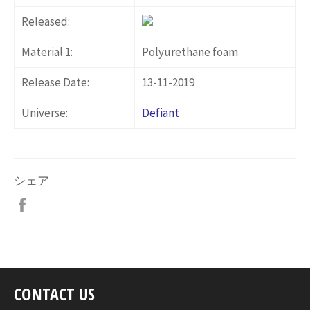
Released:
Material 1:
Polyurethane foam
Release Date:
13-11-2019
Universe:
Defiant
シェア
Facebook
で
シ
ェ
ア
す
CONTACT US
る