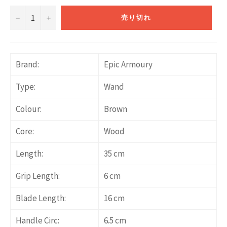
−
+
売り切れ
Brand:
Epic Armoury
Type:
Wand
Colour:
Brown
Core:
Wood
Length:
35 cm
Grip Length:
6 cm
Blade Length:
16 cm
Handle Circ:
6.5 cm