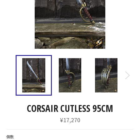
CORSAIR CUTLESS 95CM
通
¥17,270
常
価
格
個数