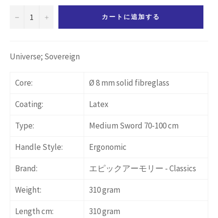
−
+
カートに追加する
Universe; Sovereign
Core:
Ø 8 mm solid fibreglass
Coating:
Latex
Type:
Medium Sword 70-100 cm
Handle Style:
Ergonomic
Brand:
エピックアーモリー - Classics
Weight:
310 gram
Length cm:
310 gram