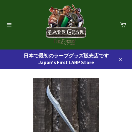
コ
ン
テ
ン
カ
ー
ツ
サ
ト
イ
に
ト
ス
ナ
ビ
キ
ゲ
日本で最初のラープグッズ販売店です
ッ
ー
Japan's First LARP Store
プ
シ
閉
ョ
す
じ
ン
る
る