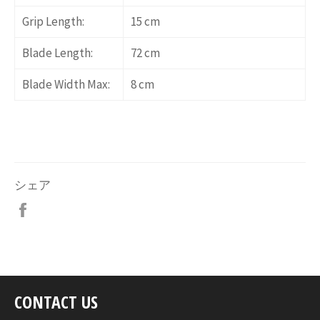
Grip Length:
15 cm
Blade Length:
72 cm
Blade Width Max:
8 cm
シェア
Facebook
で
シ
ェ
ア
す
CONTACT US
る