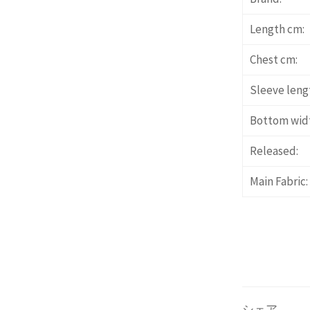
Length cm:
Chest cm:
Sleeve leng
Bottom wid
Released:
Main Fabric:
シェア