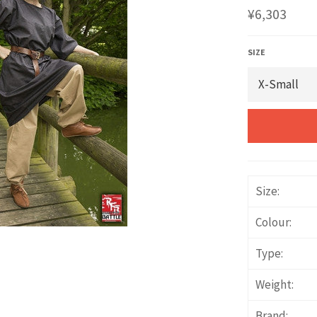
通
¥6,303
常
価
格
SIZE
Size:
Colour:
Type:
Weight:
Brand: