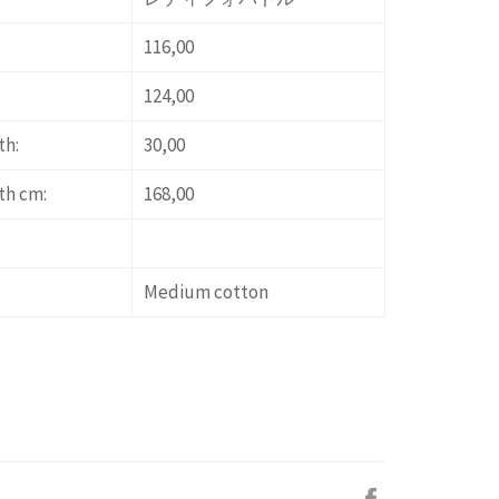
116,00
124,00
th:
30,00
th cm:
168,00
Medium cotton
Facebook