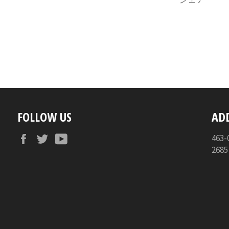
FOLLOW US
AD
Facebook
Twitter
YouTube
46
268