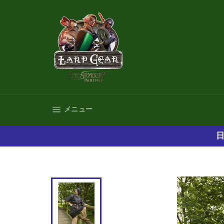
コ
ン
テ
ン
ツ
に
ス
キ
ッ
プ
サイトナビゲーション
メニュー
す
る
日