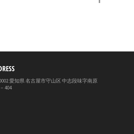
で
シ
ェ
ア
す
る
DRESS
3-0002 愛知県 名古屋市守山区 中志段味字南原
5－404