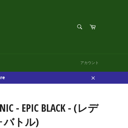
検
カ
索
ー
検
す
ト
索
る
す
る
アカウント
re
閉
じ
る
NIC - EPIC BLACK - (レデ
ォバトル)