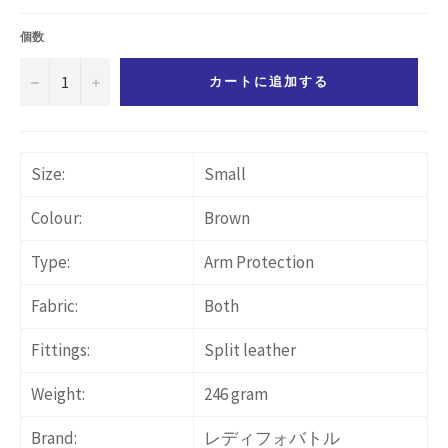
価
格
個数
−
+
カートに追加する
Size:
Small
Colour:
Brown
Type:
Arm Protection
Fabric:
Both
Fittings:
Split leather
Weight:
246 gram
Brand:
レディフォバトル