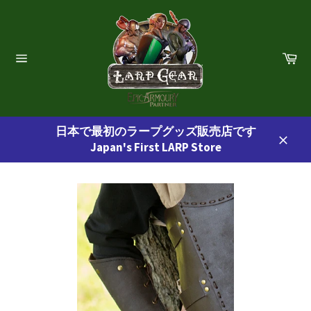
コ
ン
テ
ン
カ
ー
ツ
サ
ト
イ
に
ト
ス
ナ
ビ
キ
ゲ
日本で最初のラープグッズ販売店です
ッ
ー
Japan's First LARP Store
プ
シ
閉
ョ
す
じ
ン
る
る