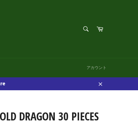
検
カ
索
ー
検
す
ト
索
る
す
る
アカウント
re
閉
じ
る
OLD DRAGON 30 PIECES