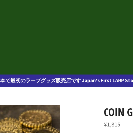
本で最初のラープグッズ販売店です Japan's First LARP Sto
COIN G
通
¥1,815
常