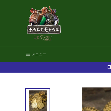
コ
ン
テ
ン
ツ
に
ス
キ
ッ
プ
サイトナビゲーション
メニュー
す
る
日