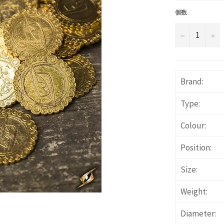
価
格
個数
−
+
Brand:
Type:
Colour:
Position:
Size:
Weight:
Diameter: