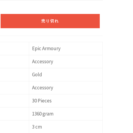
売り切れ
Epic Armoury
Accessory
Gold
Accessory
30 Pieces
1360 gram
3 cm