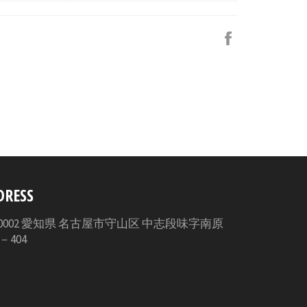
Facebook
で
シ
ェ
ア
す
る
DRESS
3-0002 愛知県 名古屋市守山区 中志段味字南原
5－404