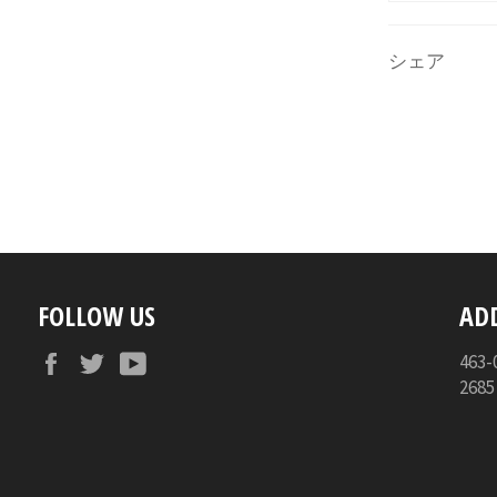
シェア
FOLLOW US
AD
Facebook
Twitter
YouTube
46
268