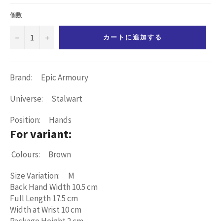
価
格
個数
−
+
カートに追加する
Brand: Epic Armoury
Universe: Stalwart
Position: Hands
For variant:
Colours: Brown
Size Variation: M
Back Hand Width 10.5 cm
Full Length 17.5 cm
Width at Wrist 10 cm
Package Height 2 cm