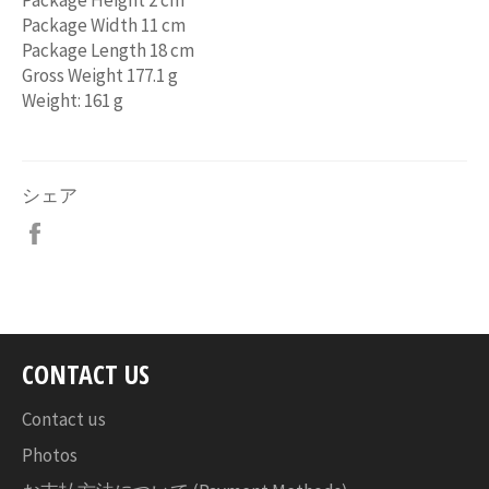
Package Width 11 cm
Package Length 18 cm
Gross Weight 177.1 g
Weight: 161 g
シェア
Facebook
で
シ
ェ
ア
す
CONTACT US
る
Contact us
Photos