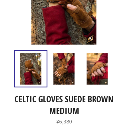
CELTIC GLOVES SUEDE BROWN
MEDIUM
通
¥6,380
常