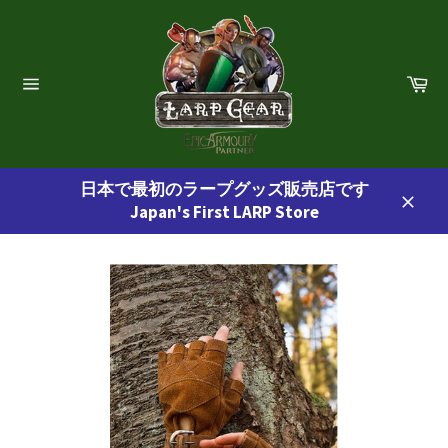
コ
ン
テ
ン
カ
ー
ツ
サ
ト
イ
に
ト
ス
ナ
ビ
キ
ゲ
日本で最初のラープグッズ販売店です
ッ
ー
Japan's First LARP Store
プ
シ
閉
ョ
す
じ
ン
る
る