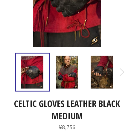
CELTIC GLOVES LEATHER BLACK
MEDIUM
通
¥8,756
常