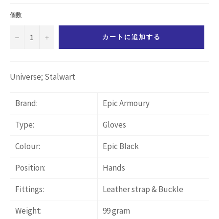
価
格
個数
−
+
カートに追加する
Universe; Stalwart
Brand:
Epic Armoury
Type:
Gloves
Colour:
Epic Black
Position:
Hands
Fittings:
Leather strap & Buckle
Weight:
99 gram