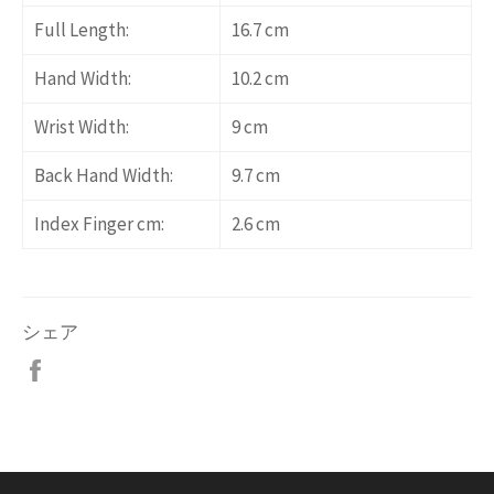
Full Length:
16.7 cm
Hand Width:
10.2 cm
Wrist Width:
9 cm
Back Hand Width:
9.7 cm
Index Finger cm:
2.6 cm
シェア
Facebook
で
シ
ェ
ア
す