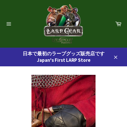
コ
ン
テ
ン
カ
ー
ツ
サ
ト
イ
に
ト
ス
ナ
ビ
キ
ゲ
日本で最初のラープグッズ販売店です
ッ
ー
Japan's First LARP Store
プ
シ
閉
ョ
す
じ
ン
る
る