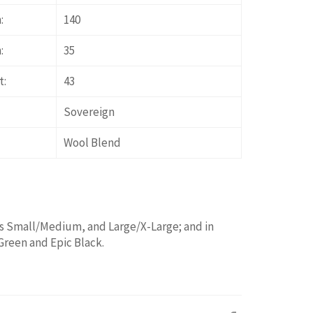
:
140
:
35
t:
43
Sovereign
Wool Blend
es Small/Medium, and Large/X-Large; and in
Green and Epic Black.