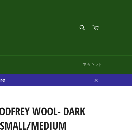
検
カ
索
ー
検
す
ト
索
る
す
る
アカウント
re
閉
じ
る
GODFREY WOOL- DARK
 SMALL/MEDIUM