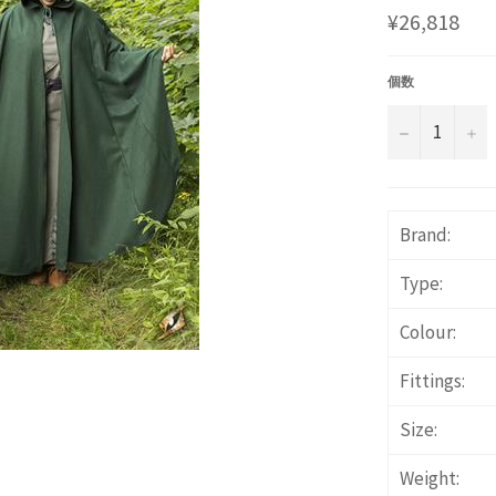
通
¥26,818
常
価
格
個数
−
+
Brand:
Type:
Colour:
Fittings:
Size:
Weight: