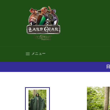
コ
ン
テ
ン
ツ
に
ス
キ
ッ
プ
サイトナビゲーション
メニュー
す
る
日