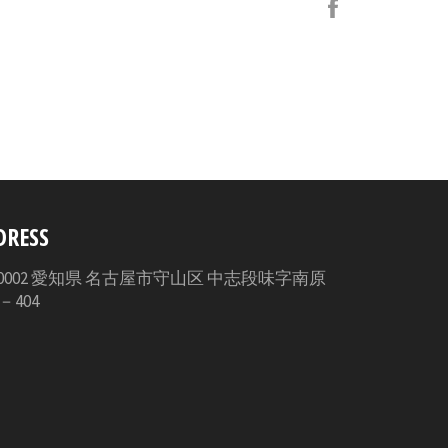
Facebook
で
シ
ェ
ア
す
る
DRESS
3-0002 愛知県 名古屋市守山区 中志段味字南原
5－404