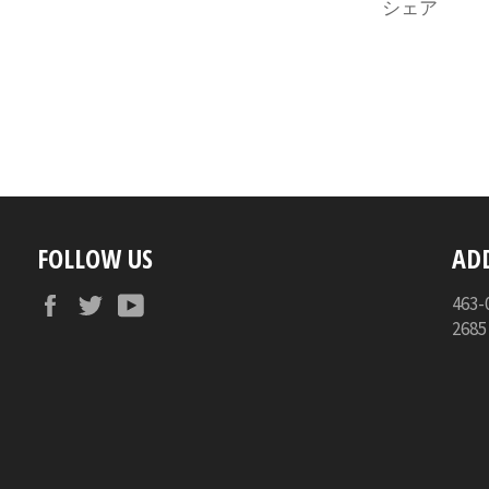
シェア
FOLLOW US
AD
Facebook
Twitter
YouTube
46
268