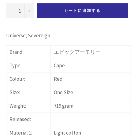
−
+
カートに追加する
Universe;
Sovereign
Brand:
エピックアーモリー
Type:
Cape
Colour:
Red
Size:
One Size
Weight:
719 gram
Released:
Material 1:
Light cotton