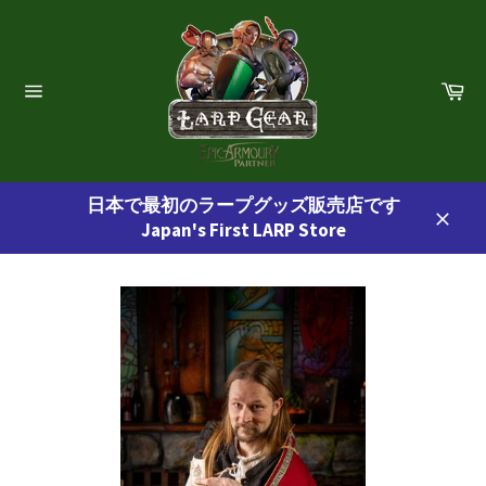
コ
ン
テ
ン
カ
ー
ツ
サ
ト
イ
に
ト
ス
ナ
ビ
キ
ゲ
日本で最初のラープグッズ販売店です
ッ
ー
Japan's First LARP Store
プ
シ
閉
ョ
す
じ
ン
る
る