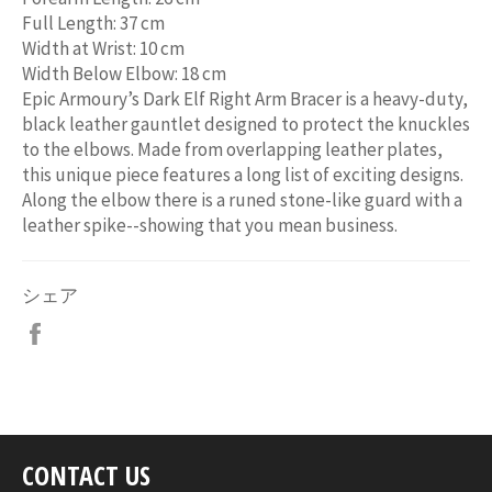
Full Length: 37 cm
Width at Wrist: 10 cm
Width Below Elbow: 18 cm
Epic Armoury’s Dark Elf Right Arm Bracer is a heavy-duty,
black leather gauntlet designed to protect the knuckles
to the elbows. Made from overlapping leather plates,
this unique piece features a long list of exciting designs.
Along the elbow there is a runed stone-like guard with a
leather spike--showing that you mean business.
シェア
Facebook
で
シ
ェ
ア
す
CONTACT US
る