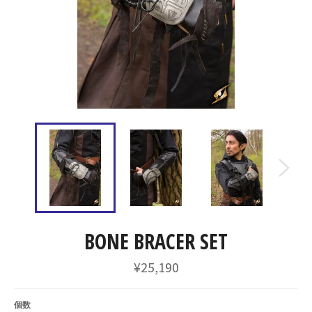
BONE BRACER SET
通
¥25,190
常
価
格
個数