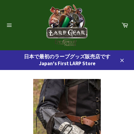
コ
ン
テ
ン
カ
ー
ツ
サ
ト
イ
に
ト
ス
ナ
ビ
キ
ゲ
日本で最初のラープグッズ販売店です
ッ
ー
Japan's First LARP Store
プ
シ
閉
ョ
す
じ
ン
る
る