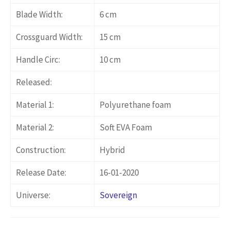
Blade Width:
6 cm
Crossguard Width:
15 cm
Handle Circ:
10 cm
Released:
Material 1:
Polyurethane foam
Material 2:
Soft EVA Foam
Construction:
Hybrid
Release Date:
16-01-2020
Universe:
Sovereign