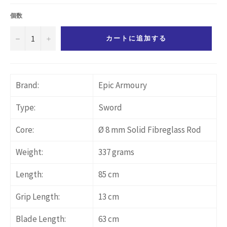
価
格
個数
−
+
カートに追加する
Brand:
Epic Armoury
Type:
Sword
Core:
Ø 8 mm Solid Fibreglass Rod
Weight:
337 grams
Length:
85 cm
Grip Length:
13 cm
Blade Length:
63 cm