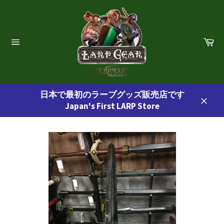
コ
ン
テ
ン
カ
ー
ツ
サ
ト
イ
に
ト
ス
ナ
ビ
キ
ゲ
日本で最初のラープグッズ販売店です
ッ
ー
Japan's First LARP Store
プ
シ
閉
ョ
す
じ
ン
る
る