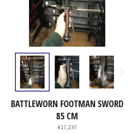
BATTLEWORN FOOTMAN SWORD
85 CM
通
¥17,237
常