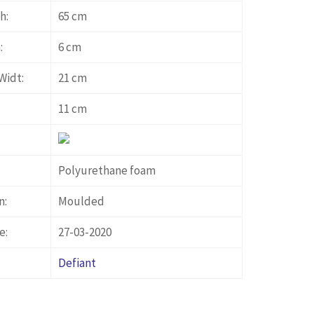
h:
65 cm
:
6 cm
Widt:
21 cm
11 cm
Polyurethane foam
n:
Moulded
e:
27-03-2020
Defiant