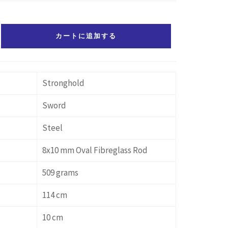
カートに追加する
Stronghold
Sword
Steel
8x10 mm Oval Fibreglass Rod
509 grams
114 cm
10 cm