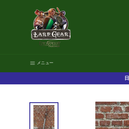
コ
ン
テ
ン
ツ
に
ス
キ
ッ
プ
サイトナビゲーション
メニュー
す
る
日