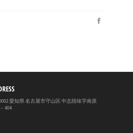
Facebook
で
シ
ェ
ア
す
る
DRESS
3-0002 愛知県 名古屋市守山区 中志段味字南原
5－404