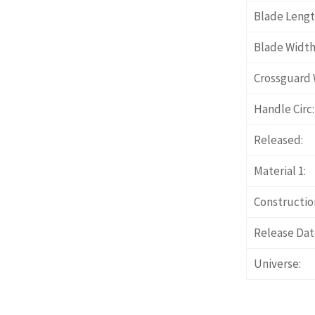
Blade Lengt
Blade Width
Crossguard 
Handle Circ:
Released:
Material 1:
Constructio
Release Dat
Universe: