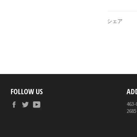
シェア
FOLLOW US
AD
Facebook
Twitter
YouTube
46
268