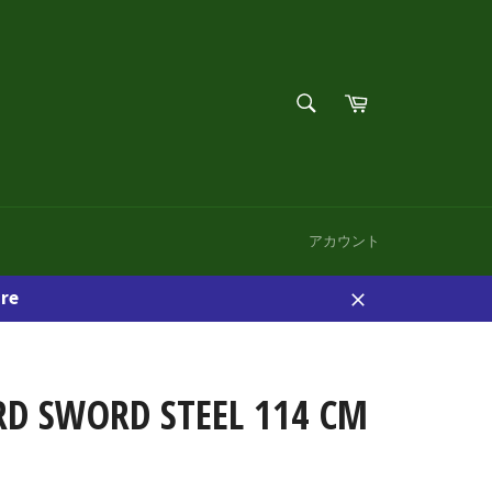
検
カ
索
ー
検
す
ト
索
る
す
る
アカウント
re
閉
じ
る
RD SWORD STEEL 114 CM