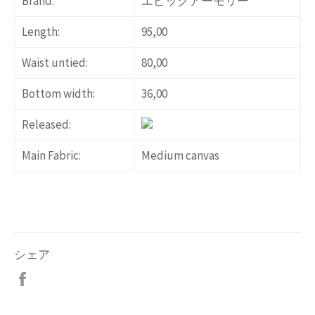
Brand:
エピックアーモリー
Length:
95,00
Waist untied:
80,00
Bottom width:
36,00
Released:
Main Fabric:
Medium canvas
シェア
Facebook
で
シ