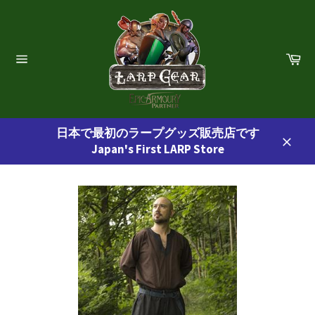
コ
ン
テ
ン
カ
ー
ツ
サ
ト
イ
に
ト
ス
ナ
ビ
キ
ゲ
日本で最初のラープグッズ販売店です
ッ
ー
Japan's First LARP Store
プ
シ
閉
ョ
す
じ
ン
る
る