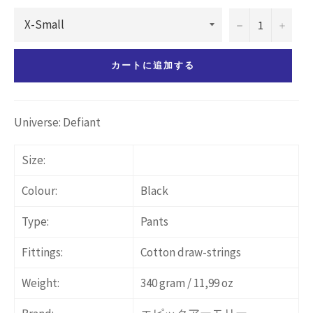
−
+
カートに追加する
Universe: Defiant
Size:
Colour:
Black
Type:
Pants
Fittings:
Cotton draw-strings
Weight:
340 gram / 11,99 oz