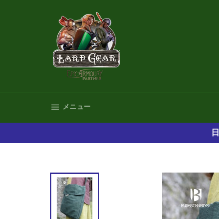
コ
ン
テ
ン
ツ
に
ス
キ
ッ
プ
サイトナビゲーション
メニュー
す
る
日