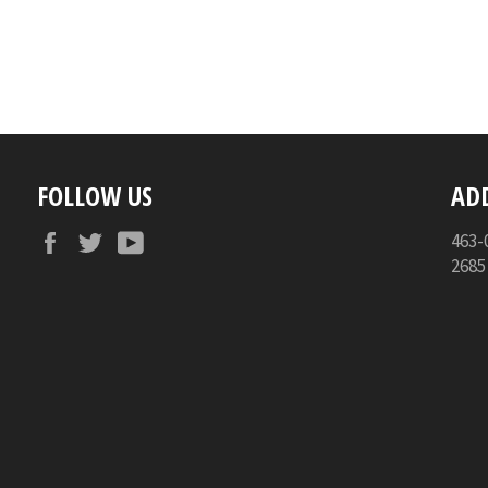
FOLLOW US
AD
Facebook
Twitter
YouTube
46
268