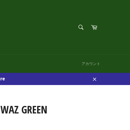
検
カ
索
ー
検
す
ト
索
る
す
る
アカウント
re
閉
じ
る
HWAZ GREEN