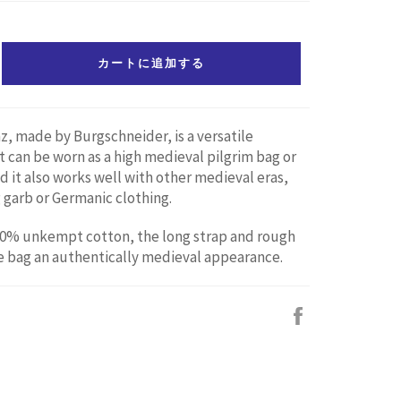
カートに追加する
, made by Burgschneider, is a versatile
t can be worn as a high medieval pilgrim bag or
d it also works well with other medieval eras,
g garb or Germanic clothing.
0% unkempt cotton, the long strap and rough
he bag an authentically medieval appearance.
Facebook
で
シ
ェ
ア