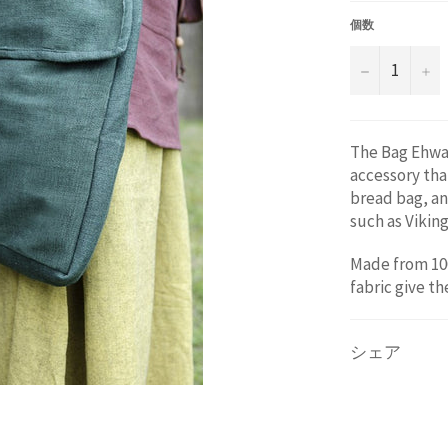
価
格
個数
−
+
The Bag Ehwaz
accessory tha
bread bag, an
such as Vikin
Made from 10
fabric give t
シェア