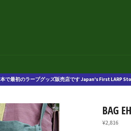
本で最初のラープグッズ販売店です Japan's First LARP Sto
BAG E
通
¥2,816
常