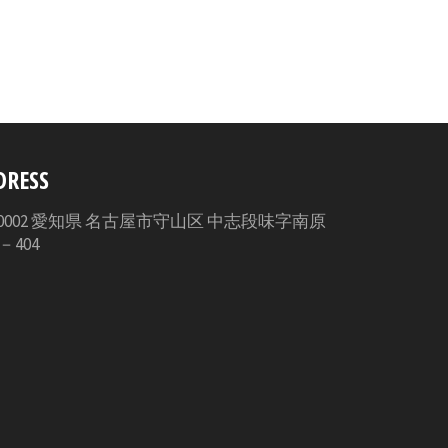
す
る
DRESS
3-0002 愛知県 名古屋市守山区 中志段味字南原
5－404