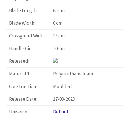
Blade Length:
65 cm
Blade Width:
6 cm
Crossguard Widt:
15 cm
Handle Circ:
10 cm
Released:
Material 1:
Polyurethane foam
Construction:
Moulded
Release Date:
27-03-2020
Universe:
Defiant