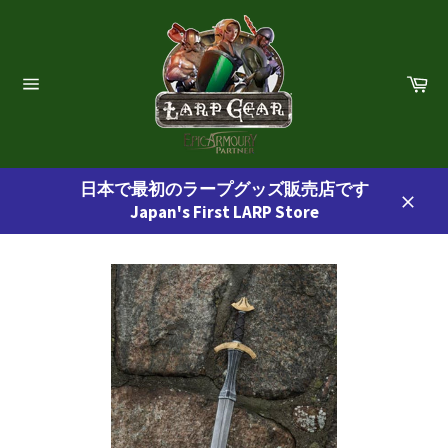
コ
ン
テ
ン
カ
ー
ツ
サ
ト
イ
に
ト
ス
ナ
ビ
キ
ゲ
日本で最初のラープグッズ販売店です
ッ
ー
Japan's First LARP Store
プ
シ
閉
ョ
す
じ
ン
る
る