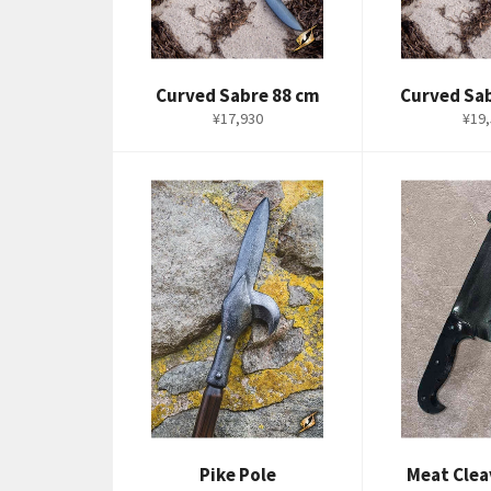
Curved Sabre 88 cm
Curved Sa
通
通
¥17,930
¥19,
常
常
価
価
格
格
Pike Pole
Meat Clea