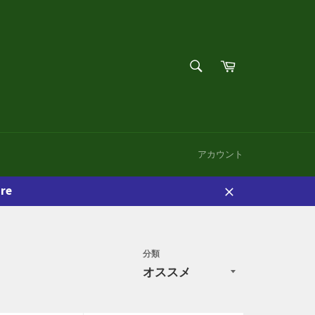
検
カ
索
ー
検
す
ト
索
る
す
る
アカウント
re
閉
じ
る
分類