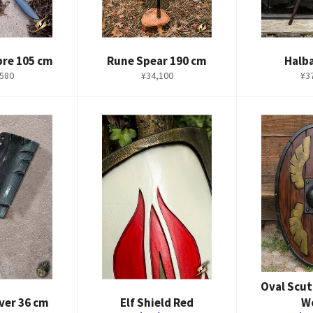
bre 105 cm
Rune Spear 190 cm
Halb
通
通
580
¥34,100
¥3
常
常
価
価
格
格
Oval Scut
ver 36 cm
Elf Shield Red
W