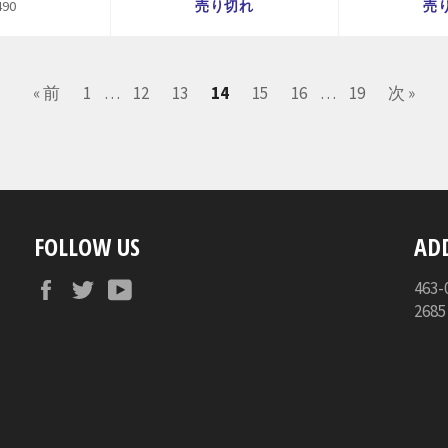
490
売り切れ
売
« 前
1
…
12
13
14
15
16
…
19
次 »
FOLLOW US
AD
Facebook
Twitter
YouTube
46
268