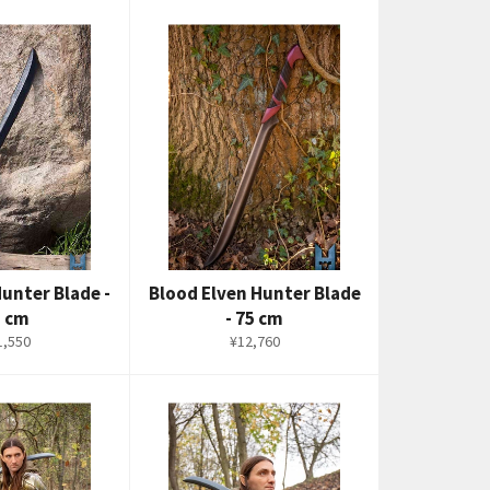
Hunter Blade -
Blood Elven Hunter Blade
5 cm
- 75 cm
通
1,550
¥12,760
常
価
格