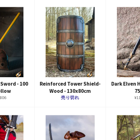
 Sword - 100
Reinforced Tower Shield-
Dark Elven 
ellow
Wood - 130x80cm
7
通
806
売り切れ
¥1
常
価
格