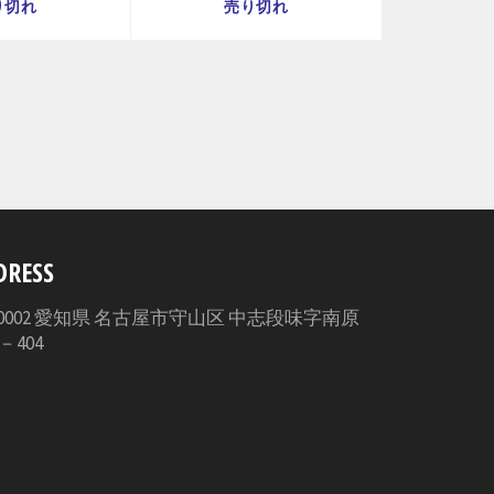
り切れ
売り切れ
DRESS
3-0002 愛知県 名古屋市守山区 中志段味字南原
5－404