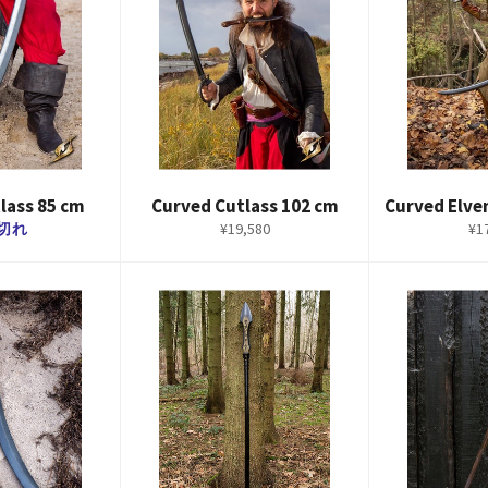
lass 85 cm
Curved Cutlass 102 cm
Curved Elve
通
通
切れ
¥19,580
¥1
常
常
価
価
格
格