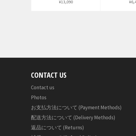
通
通
¥13,090
¥6,
常
常
価
価
格
格
CONTACT US
Contact us
Photos
お支払方法について (Payment Methods)
配送方法について (Delivery Methods)
返品について (Returns)