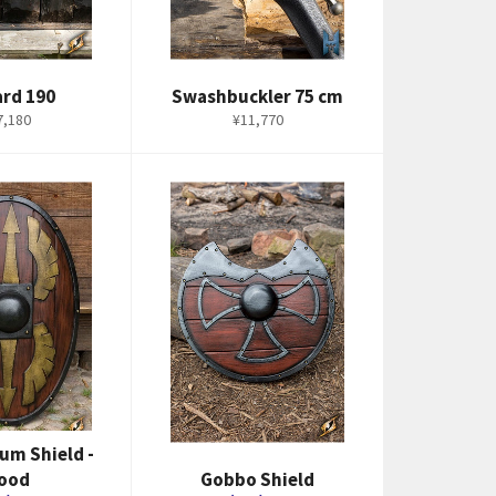
ard 190
Swashbuckler 75 cm
通
7,180
¥11,770
常
価
格
um Shield -
ood
Gobbo Shield