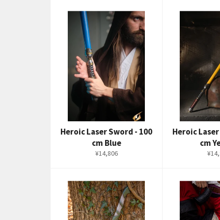
Heroic Laser Sword - 100
Heroic Laser
cm Blue
cm Y
通
通
¥14,806
¥14,
常
常
価
価
格
格