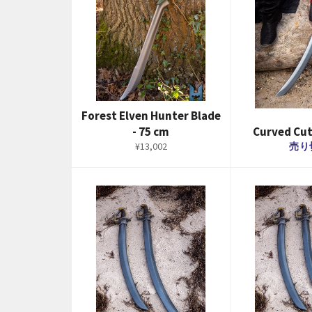
Forest Elven Hunter Blade
- 75 cm
Curved Cut
通
¥13,002
売り
常
価
格