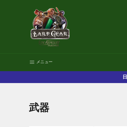
コ
ン
テ
ン
ツ
に
ス
キ
ッ
プ
サイトナビゲーション
メニュー
す
る
日
武器