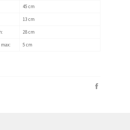
45 cm
13 cm
h:
28 cm
 max:
5 cm
Facebook
で
シ
ェ
ア
す
る