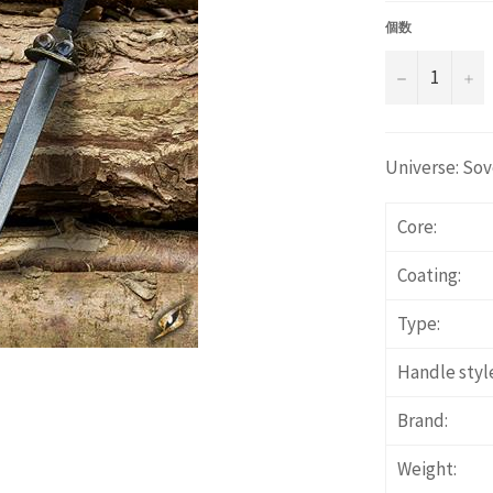
価
格
個数
−
+
Universe: Sov
Core:
Coating:
Type:
Handle styl
Brand:
Weight: