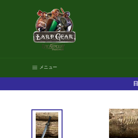
コ
ン
テ
ン
ツ
に
ス
キ
ッ
プ
サイトナビゲーション
メニュー
す
る
日