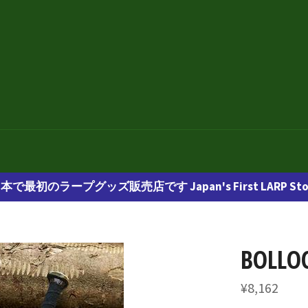
本で最初のラープグッズ販売店です Japan's First LARP Sto
BOLLO
通
¥8,162
常