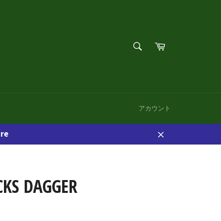
検
カ
索
ー
検
す
ト
索
る
す
る
アカウント
re
閉
じ
る
CKS DAGGER