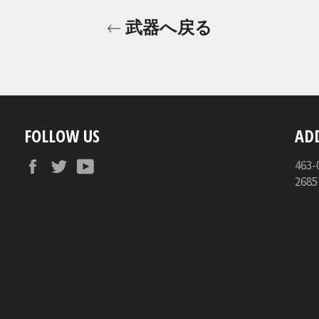
武器へ戻る
FOLLOW US
AD
Facebook
Twitter
YouTube
46
268