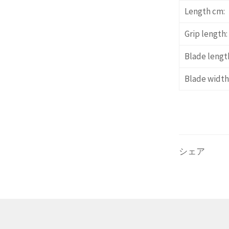
Length cm:
Grip length:
Blade lengt
Blade width
シェア