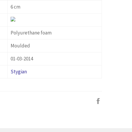
6 cm
Polyurethane foam
Moulded
01-03-2014
Stygian
Facebook
で
シ
ェ
ア