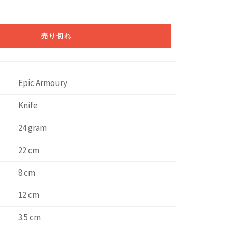
売り切れ
Epic Armoury
Knife
24 gram
22 cm
8 cm
12 cm
3.5 cm