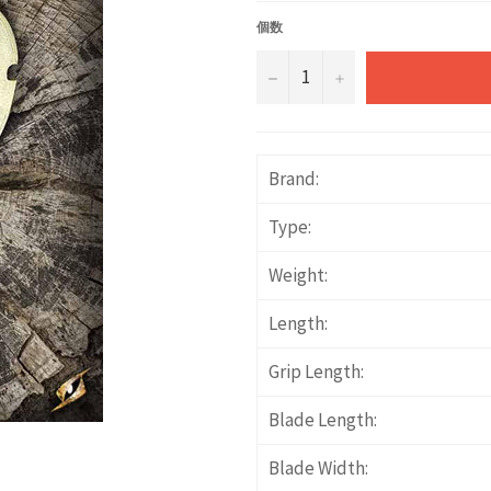
価
格
個数
−
+
Brand:
Type:
Weight:
Length:
Grip Length:
Blade Length:
Blade Width: