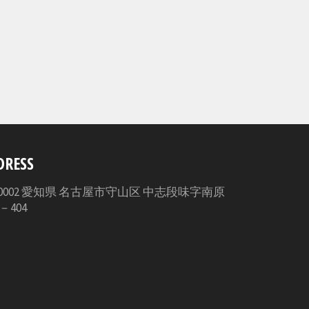
す
る
DRESS
3-0002 愛知県 名古屋市守山区 中志段味字南原
5－404