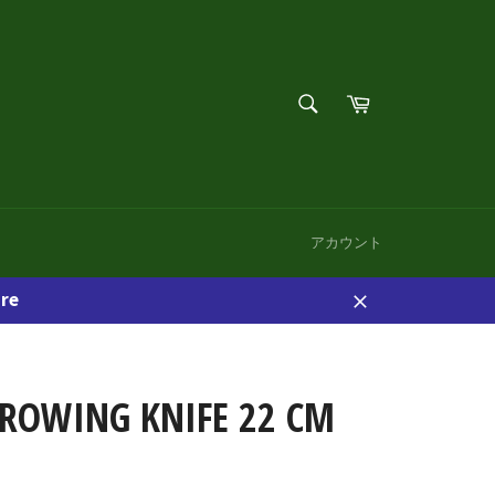
検
カ
索
ー
検
す
ト
索
る
す
る
アカウント
re
閉
じ
る
HROWING KNIFE 22 CM