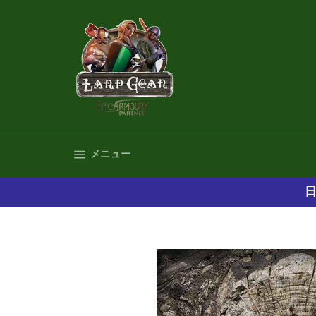
コ
ン
テ
ン
ツ
に
ス
キ
ッ
プ
サイトナビゲーション
メニュー
す
る
日