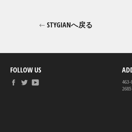
STYGIANへ戻る
FOLLOW US
AD
Facebook
Twitter
YouTube
46
268